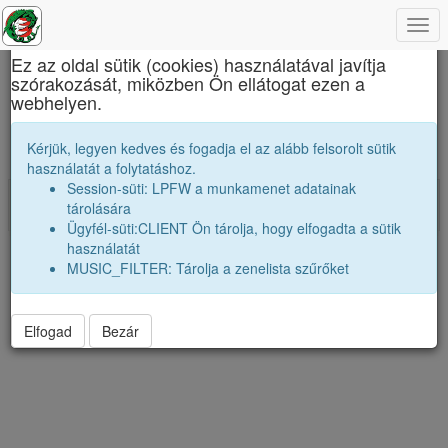
Togg
×
navi
Ez az oldal sütik (cookies) használatával javítja
szórakozását, miközben Ön ellátogat ezen a
Báthory István Elméleti Líceum
webhelyen.
Iskolatársaink akikről sajnos nem tudunk
Kérjük, legyen kedves és fogadja el az alább felsorolt sütik
semmit.
használatát a folytatáshoz.
Session-süti: LPFW a munkamenet adatainak
Impresszum
tárolására
Adatvédelmi nyilatkozat
Vers:2026.06.23
Ügyfél-süti:CLIENT Ön tárolja, hogy elfogadta a sütik
használatát
MUSIC_FILTER: Tárolja a zenelista szűrőket
Elfogad
Bezár