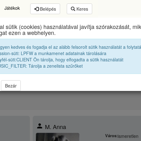
Játékok
Belépés
Keres
al sütik (cookies) használatával javítja szórakozását, m
Apáczai Csere János Elméleti Líceum
egykori diákj
ogat ezen a webhelyen.
egyen kedves és fogadja el az alább felsorolt sütik használatát a folytat
Iskolatársaink akikről sajnos nem tudunk semmit
ssion-süti: LPFW a munkamenet adatainak tárolására
fél-süti:CLIENT Ön tárolja, hogy elfogadta a sütik használatát
SIC_FILTER: Tárolja a zenelista szűrőket
 nem tudjuk mit történt velük. Segítsetek bármilyen információval. Egys
Bezár
person
M. Anna
Város:
ismeretlen