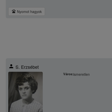
pets
Nyomot hagyok
person
S. Erzsébet
Város:
ismeretlen