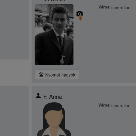
Város:
ismeretlen
camera_alt
2
pets
Nyomot hagyok
person
F. Anna
Város:
ismeretlen