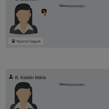
Város:
ismeretlen
camera_alt
1
pets
Nyomot hagyok
person
B. Katalin Mária
Város:
ismeretlen