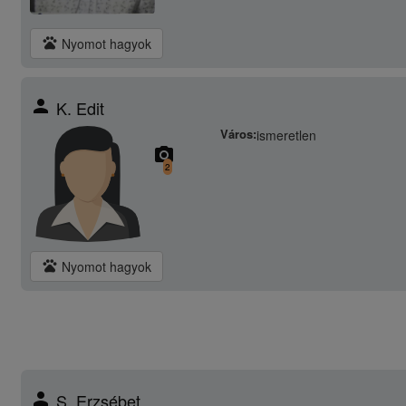
pets
Nyomot hagyok
person
K. Edit
Város:
ismeretlen
camera_alt
2
pets
Nyomot hagyok
person
S. Erzsébet