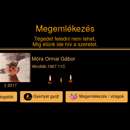
Megemlékezés
Tégedet feledni nem lehet,
Míg élünk ide hív a szeretet.
Móra Ormai Gábor
Véndiák:
1967 11C
† 2017
Gyertyát gyújt
Megemlékezés / virágok
togatók