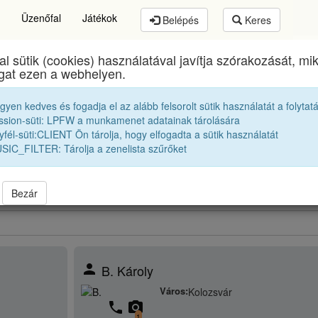
Üzenőfal
Játékok
Belépés
Keres
al sütik (cookies) használatával javítja szórakozását, m
Brassai Sámuel Líceum
egykori diákjai
1967 11C
ogat ezen a webhelyen.
egyen kedves és fogadja el az alább felsorolt sütik használatát a folytat
Osztálytársak
ssion-süti: LPFW a munkamenet adatainak tárolására
fél-süti:CLIENT Ön tárolja, hogy elfogadta a sütik használatát
SIC_FILTER: Tárolja a zenelista szűrőket
obbak |
1966 11A
|
1966 11B
|
1966 11C
|
67 11A
|
1967 11B
|
Bezár
person
B. Károly
Város:
Kolozsvár
phone
camera_alt
1