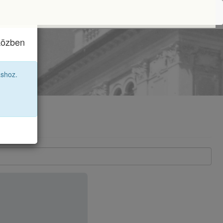
iközben
áshoz.