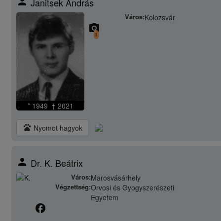
person
Janitsek András
Város:
Kolozsvár
camera_alt
1
* 1949 † 2021
pets
Nyomot hagyok
person
Dr. K. Beátrix
Város:
Marosvásárhely
Végzettség:
Orvosi és Gyogyszerészeti
Egyetem
facebook