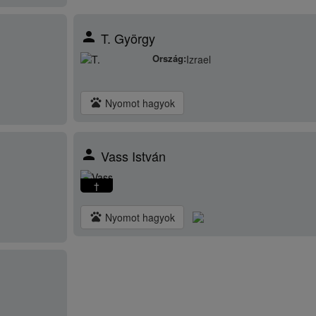
person
T. György
Ország:
Izrael
pets
Nyomot hagyok
person
Vass István
†
pets
Nyomot hagyok