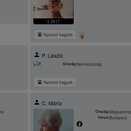
† 2017
pets
Nyomot hagyok
2
person
P. László
Ország:
Németország
pets
Nyomot hagyok
person
C. Mária
Ország:
ok
Magyarors
Város:
Budapest
facebook