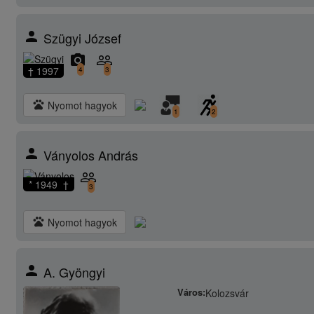
person
Szügyi József
camera_alt
people_outline
† 1997
4
3
pets
Nyomot hagyok
1
2
person
Ványolos András
people_outline
* 1949 †
3
pets
Nyomot hagyok
person
A. Gyöngyi
Város:
Kolozsvár