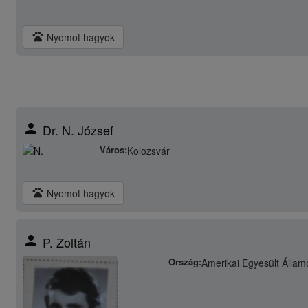
pets
Nyomot hagyok
person
Dr. N. József
Város:
Kolozsvár
pets
Nyomot hagyok
person
P. Zoltán
Ország:
Amerikai Egyesült Állam