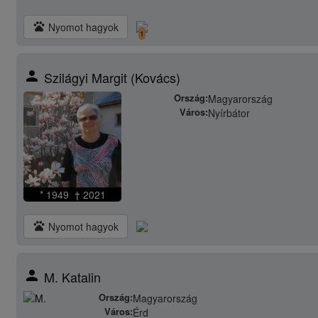
pets
Nyomot hagyok
1
person
Szilágyi Margit (Kovács)
Ország:
Magyarország
Város:
Nyírbátor
* 1949 † 2021
pets
Nyomot hagyok
person
M. Katalin
Ország:
Magyarország
Város:
Érd