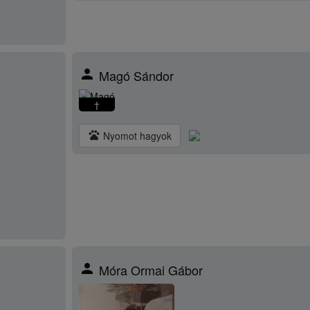
person
Magó Sándor
†
pets
Nyomot hagyok
person
Móra Ormai Gábor