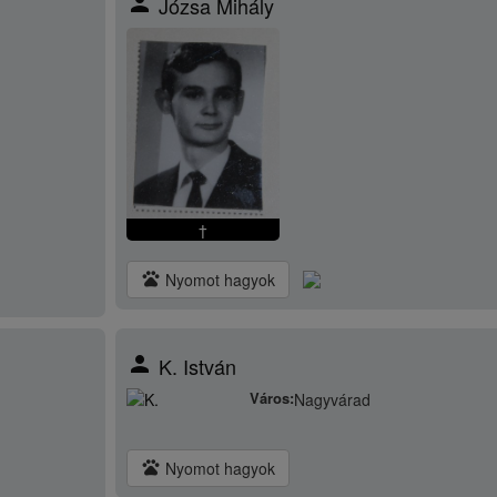
person
Józsa Mihály
†
pets
Nyomot hagyok
person
K. István
Város:
Nagyvárad
pets
Nyomot hagyok