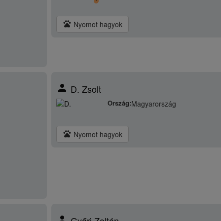
pets
Nyomot hagyok
person
D. Zsolt
Ország:
Magyarország
pets
Nyomot hagyok
person
Győri Zoltán