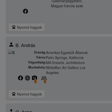
Tudományegyetem,
Magyar-francia szak
facebook
pets
Nyomot hagyok
person
B. András
Ország:
Amerikai Egyesült Államok
Város:
Palm Springs, Kalifornia
Végzettség:
MA finearts, architecture
Munkahely:
WhiteBox Art Gallery Los
Angeles
facebook
language
camera_alt
people_outline
5
2
pets
Nyomot hagyok
person
O. Anna