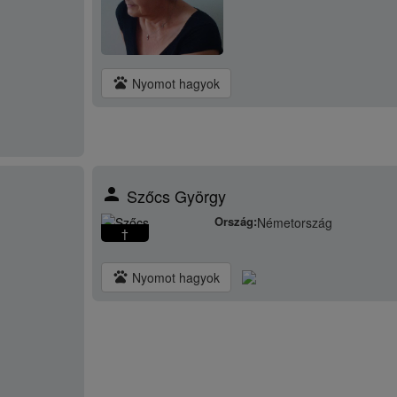
pets
Nyomot hagyok
person
Szőcs György
Ország:
Németország
†
pets
Nyomot hagyok