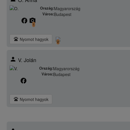
Ország:
Magyarország
Város:
Budapest
facebook
camera_alt
1
pets
Nyomot hagyok
2
person
V. Jolán
Ország:
Magyarország
Város:
Budapest
facebook
pets
Nyomot hagyok