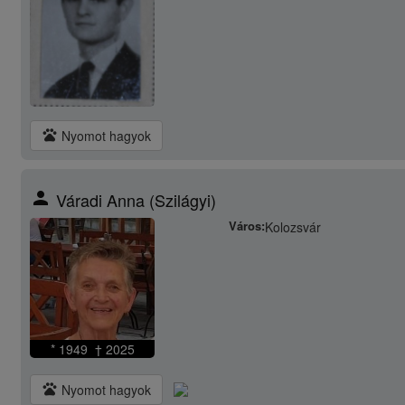
pets
Nyomot hagyok
person
Váradi Anna (Szilágyi)
Város:
Kolozsvár
* 1949 † 2025
pets
Nyomot hagyok