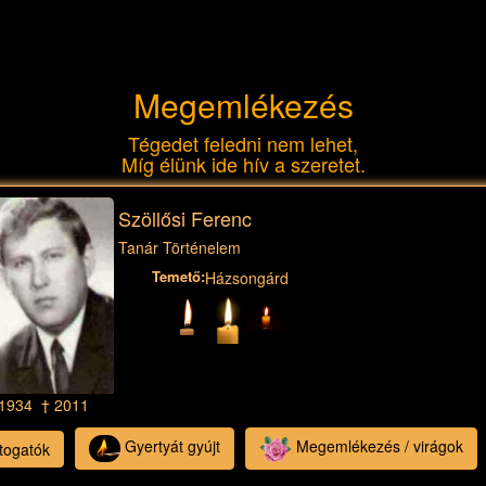
Megemlékezés
Tégedet feledni nem lehet,
Míg élünk ide hív a szeretet.
Szöllősi Ferenc
Tanár Történelem
Temető:
Házsongárd
 1934 † 2011
Gyertyát gyújt
Megemlékezés / virágok
togatók