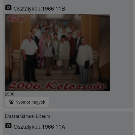
photo_camera
Osztálykép:1966 11B
2006
pets
Nyomot hagyok
Brassai Sámuel Líceum
photo_camera
Osztálykép:1966 11A