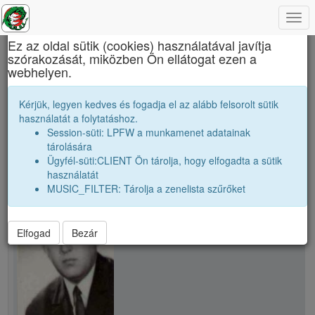
Togg
×
navi
Ez az oldal sütik (cookies) használatával javítja
szórakozását, miközben Ön ellátogat ezen a
Báthory István Elméleti Líceum
webhelyen.
Tanári kar
Szöllősi Ferenc
Kérjük, legyen kedves és fogadja el az alább felsorolt sütik
használatát a folytatáshoz.
Session-süti: LPFW a munkamenet adatainak
person
whatshot
folder_shared
tárolására
Ügyfél-süti:CLIENT Ön tárolja, hogy elfogadta a sütik
használatát
school
Szöllősi Ferenc
MUSIC_FILTER: Tárolja a zenelista szűrőket
Elfogad
Bezár