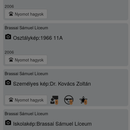
2006
pets
Nyomot hagyok
Brassai Sámuel Líceum
photo_camera
Osztálykép:1966 11A
2006
pets
Nyomot hagyok
Brassai Sámuel Líceum
photo_camera
Személyes kép:Dr. Kovács Zoltán
pets
Nyomot hagyok
1
1
1
Brassai Sámuel Líceum
photo_camera
Iskolakép:Brassai Sámuel Líceum