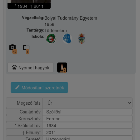
* 1934 † 2011
Végzettség:
Bolyai Tudomány Egyetem
1956
Tantárgy:
Történelem
Iskola:
camera_alt
folder_open
42
1
pets
Nyomot hagyok
2
edit
Módosítani szeretnék
Megszólítás
Családnév
Szöllősi
Keresztnév
Ferenc
* Született év
1934
† Elhunyt
2011
Temető
Házsongárd