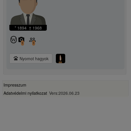
* 1894 † 1968
camera_alt
people_outline
W
1
1
pets
Nyomot hagyok
Impresszum
Adatvédelmi nyilatkozat
Vers:2026.06.23