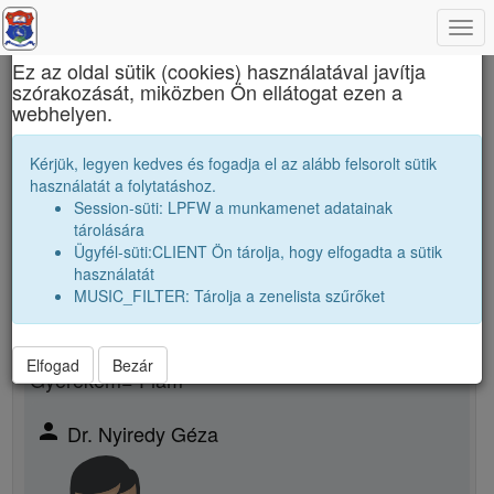
Togg
×
navi
Ez az oldal sütik (cookies) használatával javítja
szórakozását, miközben Ön ellátogat ezen a
János Zsigmond Unitárius Kollégium
webhelyen.
Tanári kar
Dr. Nyiredy Géza
Kérjük, legyen kedves és fogadja el az alább felsorolt sütik
használatát a folytatáshoz.
Session-süti: LPFW a munkamenet adatainak
person
whatshot
folder_shared
tárolására
Ügyfél-süti:CLIENT Ön tárolja, hogy elfogadta a sütik
Új rokonsági kapcsolat megjelölése
használatát
MUSIC_FILTER: Tárolja a zenelista szűrőket
Rokon neme
Elfogad
Bezár
Gyerekem= Fiam
person
Dr. Nyiredy Géza