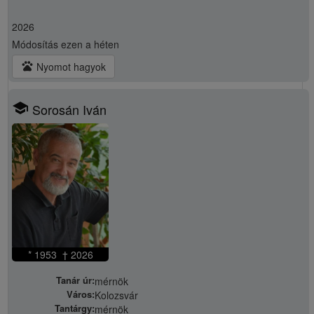
2026
Módosítás
ezen a héten
pets
Nyomot hagyok
school
Sorosán Iván
* 1953 † 2026
Tanár úr:
mérnök
Város:
Kolozsvár
Tantárgy:
mérnök