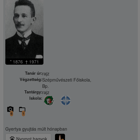
* 1876 † 1971
Tanár úr:
rajz
Végzettség:
Szépművészeti Főiskola,
Bp.
Tantárgy:
rajz
Iskola:
camera_alt
folder_open
6
1
Gyertya gyujtás
múlt hónapban
pets
Nyomot hagyok