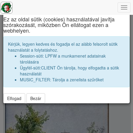
Togg
×
navi
Ez az oldal sütik (cookies) használatával javítja
szórakozását, miközben Ön ellátogat ezen a
Báthory István Elméleti Líceum
webhelyen.
public
Kérjük, legyen kedves és fogadja el az alább felsorolt sütik
használatát a folytatáshoz.
Session-süti: LPFW a munkamenet adatainak
tárolására
photo_camera
Személyes kép: Diviaczky Rezső
Ügyfél-süti:CLIENT Ön tárolja, hogy elfogadta a sütik
használatát
MUSIC_FILTER: Tárolja a zenelista szűrőket
Elfogad
Bezár