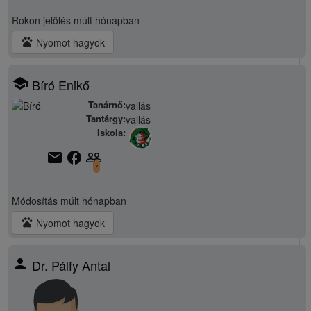
Rokon jelölés
múlt hónapban
pets
Nyomot hagyok
school
Bíró Enikő
Tanárnő:
vallás
Tantárgy:
vallás
Iskola:
email
facebook
people_outline
7
Módosítás
múlt hónapban
pets
Nyomot hagyok
person
Dr. Pálfy Antal