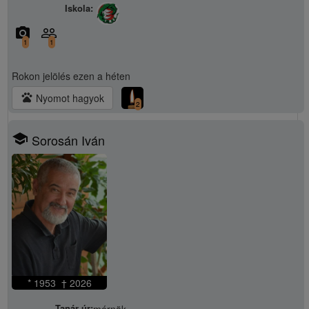
Iskola:
camera_alt
people_outline
1
1
Rokon jelölés
ezen a héten
pets
Nyomot hagyok
2
school
Sorosán Iván
* 1953 † 2026
Tanár úr:
mérnök