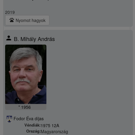
2019
pets
Nyomot hagyok
person
B. Mihály András
* 1956
Fodor Éva díjas
Véndiák:
1975 12A
Ország:
Magyarország