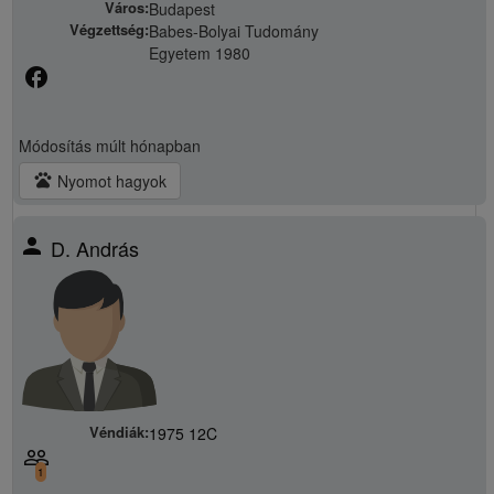
Város:
Budapest
Végzettség:
Babes-Bolyai Tudomány
Egyetem 1980
facebook
Módosítás
múlt hónapban
pets
Nyomot hagyok
person
D. András
Véndiák:
1975 12C
people_outline
1