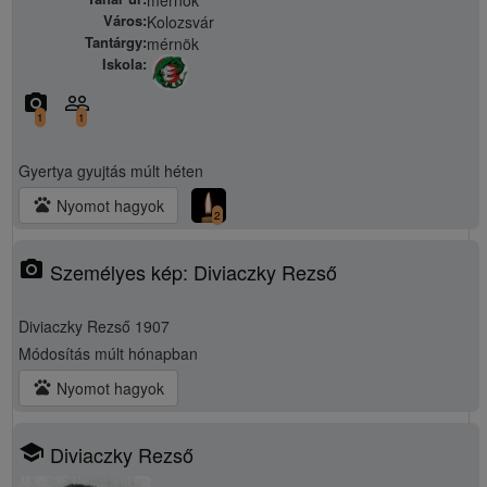
Város:
Kolozsvár
Tantárgy:
mérnök
Iskola:
camera_alt
people_outline
1
1
Gyertya gyujtás
múlt héten
pets
Nyomot hagyok
2
photo_camera
Személyes kép: Diviaczky Rezső
Diviaczky Rezső 1907
Módosítás
múlt hónapban
pets
Nyomot hagyok
school
Diviaczky Rezső