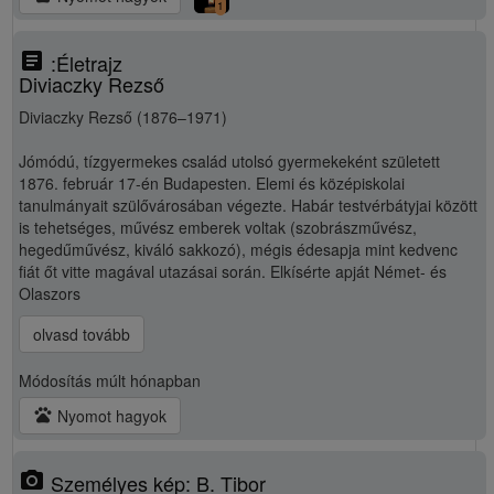
1
article
:Életrajz
Diviaczky Rezső
Diviaczky Rezső (1876–1971)
Jómódú, tízgyermekes család utolsó gyermekeként született
1876. február 17-én Budapesten. Elemi és középiskolai
tanulmányait szülővárosában végezte. Habár testvérbátyjai között
is tehetséges, művész emberek voltak (szobrászművész,
hegedűművész, kiváló sakkozó), mégis édesapja mint kedvenc
fiát őt vitte magával utazásai során. Elkísérte apját Német- és
Olaszors
olvasd tovább
Módosítás
múlt hónapban
pets
Nyomot hagyok
photo_camera
Személyes kép: B. Tibor