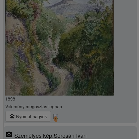
1898
Vélemény megosztás
tegnap
pets
Nyomot hagyok
1
photo_camera
Személyes kép:Sorosán Iván