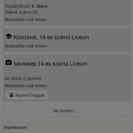
Osztályfőnök:
K. Mária
Diákok száma:25
Módosítás
múlt évben
school
Kolozsvár, 14-es számú Líceum
Módosítás
múlt évben
photo_camera
Iskolakép:14-es számú Líceum
Az iskola új épülete
Módosítás
múlt évben
pets
Nyomot hagyok
kis türelem...
Impresszum