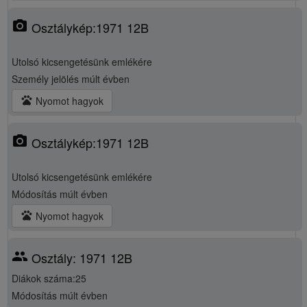
photo_camera
Osztálykép:1971 12B
Utolsó kicsengetésünk emlékére
Személy jelölés
múlt évben
pets
Nyomot hagyok
photo_camera
Osztálykép:1971 12B
Utolsó kicsengetésünk emlékére
Módosítás
múlt évben
pets
Nyomot hagyok
group
Osztály: 1971 12B
Diákok száma:25
Módosítás
múlt évben