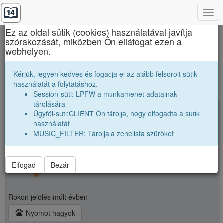
Togg
×
navi
Ez az oldal sütik (cookies) használatával javítja
szórakozását, miközben Ön ellátogat ezen a
14-es számú Líceum
webhelyen.
public
Kérjük, legyen kedves és fogadja el az alább felsorolt sütik
használatát a folytatáshoz.
Session-süti: LPFW a munkamenet adatainak
tárolására
school
M. Ákos
Ügyfél-süti:CLIENT Ön tárolja, hogy elfogadta a sütik
használatát
Tanár úr:
földrajz
MUSIC_FILTER: Tárolja a zenelista szűrőket
Tantárgy:
földrajz
Iskola:
Elfogad
people_outline
Bezár
7
Rokon jelölés
múlt évben
pets
Nyomot hagyok