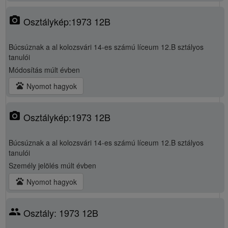
photo_camera
Osztálykép:1973 12B
Búcsúznak a al kolozsvári 14-es számú líceum 12.B sztályos
tanulói
Módosítás
múlt évben
pets
Nyomot hagyok
photo_camera
Osztálykép:1973 12B
Búcsúznak a al kolozsvári 14-es számú líceum 12.B sztályos
tanulói
Személy jelölés
múlt évben
pets
Nyomot hagyok
group
Osztály: 1973 12B