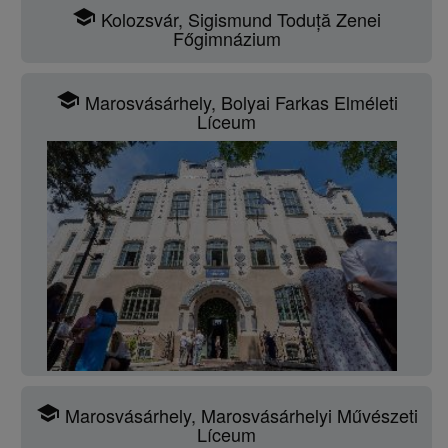
school
Kolozsvár, Sigismund Toduță Zenei
Főgimnázium
school
Marosvásárhely, Bolyai Farkas Elméleti
Líceum
school
Marosvásárhely, Marosvásárhelyi Művészeti
Líceum