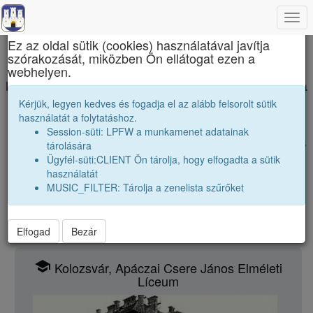
Togg
×
navi
Ez az oldal sütik (cookies) használatával javítja
szórakozását, miközben Ön ellátogat ezen a
Erdélyi liceumok gimnáziumok kollégiumok
webhelyen.
Fedezd fel a véndiakok világát, ahol életre kel a
Kérjük, legyen kedves és fogadja el az alább felsorolt sütik
líceumok múltja és jelene!
használatát a folytatáshoz.
Lépj kapcsolatba régi osztálytársaiddal,
Session-süti: LPFW a munkamenet adatainak
böngéssz az izgalmas élettörténetek között, és
tárolására
Ügyfél-süti:CLIENT Ön tárolja, hogy elfogadta a sütik
oszd meg saját sikereidet!
használatát
MUSIC_FILTER: Tárolja a zenelista szűrőket
school
Kézdivásárhely, Nagy Mózes Főgimnázium
Elfogad
Bezár
school
Kolozsvár, Apáczai Csere János Elméleti
Líceum