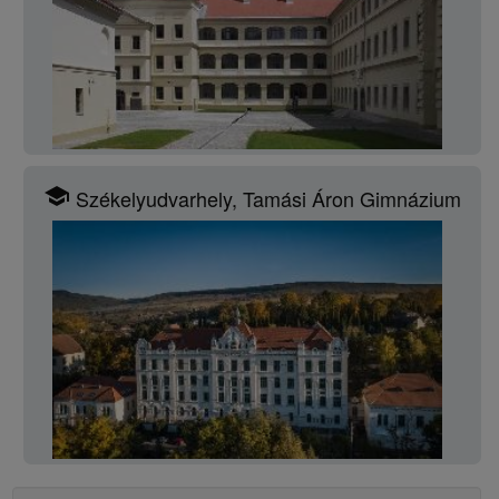
school
Székelyudvarhely, Tamási Áron Gimnázium