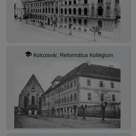
school
Kolozsvár, Református Kollégium