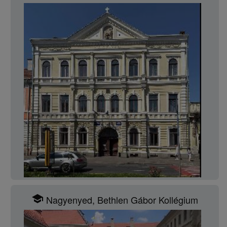
school
Nagyenyed, Bethlen Gábor Kollégium