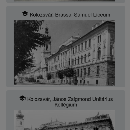
school
Kolozsvár, Brassai Sámuel Líceum
school
Kolozsvár, János Zsigmond Unitárius
Kollégium