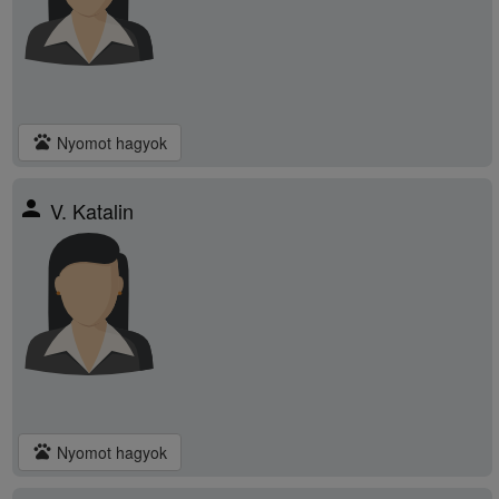
pets
Nyomot hagyok
person
V. Katalin
pets
Nyomot hagyok