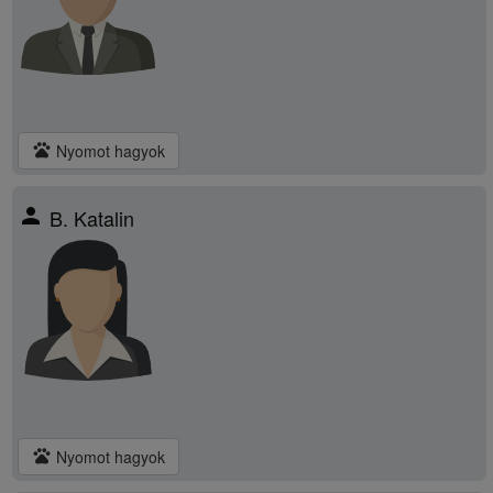
pets
Nyomot hagyok
person
B. Katalin
pets
Nyomot hagyok