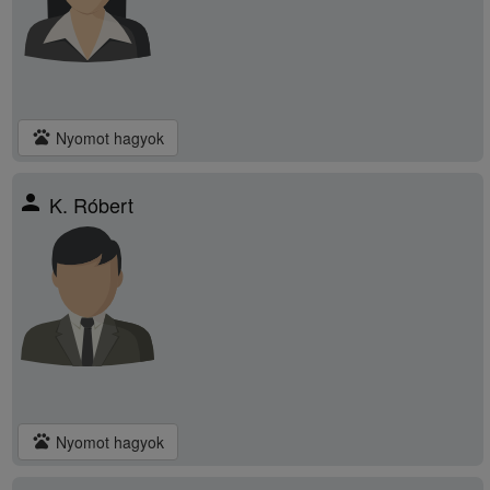
pets
Nyomot hagyok
person
K. Róbert
pets
Nyomot hagyok