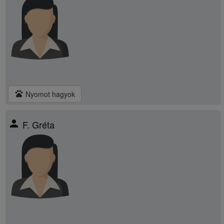
pets
Nyomot hagyok
person
F. Gréta