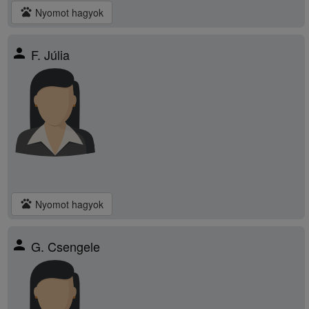
pets
Nyomot hagyok
person
F. Júlia
pets
Nyomot hagyok
person
G. Csengele