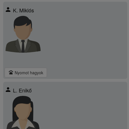
person
K. Miklós
pets
Nyomot hagyok
person
L. Enikő