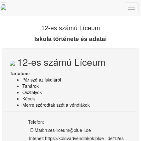
Togg
navi
12-es számú Líceum
Iskola története és adatai
12-es számú Líceum
Tartalom:
Pár szó az iskoláról
Tanárok
Osztályok
Képek
Merre szórodtak szét a véndiákok
Telefon:
E-Mail:
12es-liceum@blue-l.de
Intenet:
https://kolovarivendiakok.blue-l.de/12es-