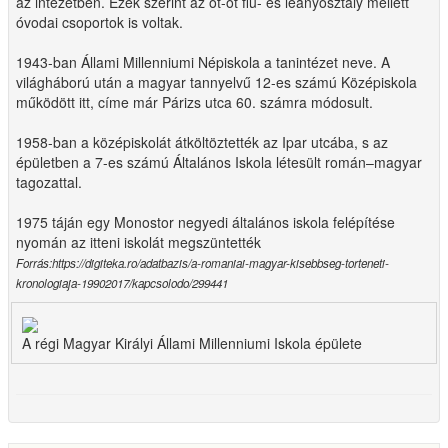
az intézetben. Ezek szerint az öt-öt fiú- és leányosztály mellett
óvodai csoportok is voltak.
1943-ban Állami Millenniumi Népiskola a tanintézet neve. A
világháború után a magyar tannyelvű 12-es számú Középiskola
működött itt, címe már Párizs utca 60. számra módosult.
1958-ban a középiskolát átköltöztették az Ipar utcába, s az
épületben a 7-es számú Általános Iskola létesült román–magyar
tagozattal.
1975 táján egy Monostor negyedi általános iskola felépítése
nyomán az itteni iskolát megszüntették
Forrás:https://digiteka.ro/adatbazis/a-romaniai-magyar-kisebbseg-torteneti-
kronologiaja-19902017/kapcsolodo/299441
A régi Magyar Királyi Állami Millenniumi Iskola épülete