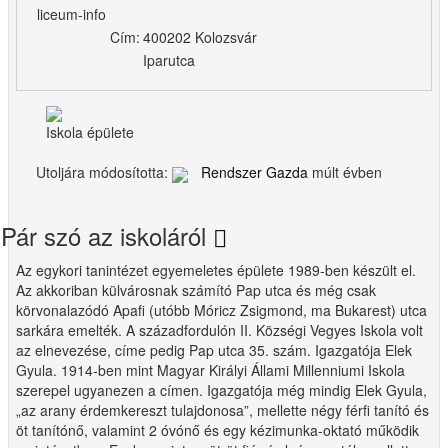
liceum-info
Cím:
400202 Kolozsvár
Iparutca
Iskola épülete
Utoljára módosította:
Rendszer Gazda
múlt évben
Pár szó az iskoláról
Az egykori tanintézet egyemeletes épülete 1989-ben készült el.
Az akkoriban külvárosnak számító Pap utca és még csak
körvonalazódó Apafi (utóbb Móricz Zsigmond, ma Bukarest) utca
sarkára emelték. A századfordulón II. Községi Vegyes Iskola volt
az elnevezése, címe pedig Pap utca 35. szám. Igazgatója Elek
Gyula. 1914-ben mint Magyar Királyi Állami Millenniumi Iskola
szerepel ugyanezen a címen. Igazgatója még mindig Elek Gyula,
„az arany érdemkereszt tulajdonosa”, mellette négy férfi tanító és
öt tanítónő, valamint 2 óvónő és egy kézimunka-oktató működik