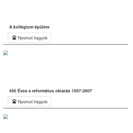
A kollégium épülete
pets
Nyomot hagyok
450 Éves a református oktatás 1557-2007
pets
Nyomot hagyok