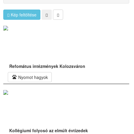
Kép feltöltése
Refomátus intézmények Kolozsváron
pets
Nyomot hagyok
Kollégiumi folyosó az elmúlt évtizedek