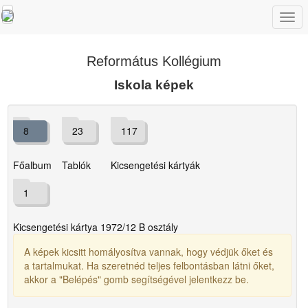
Togg
navi
Református Kollégium
Iskola képek
8
23
117
Főalbum
Tablók
Kicsengetési kártyák
1
Kicsengetési kártya 1972/12 B osztály
A képek kicsitt homályosítva vannak, hogy védjük őket és
a tartalmukat. Ha szeretnéd teljes felbontásban látni őket,
akkor a "Belépés" gomb segítségével jelentkezz be.