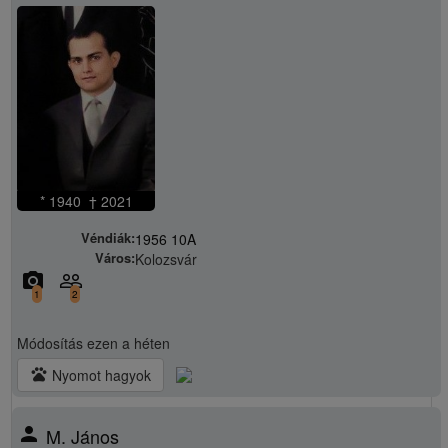
* 1940 † 2021
Véndiák:
1956 10A
Város:
Kolozsvár
camera_alt
people_outline
1
2
Módosítás
ezen a héten
pets
Nyomot hagyok
person
M. János