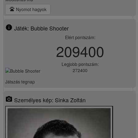
pets
Nyomot hagyok
info
Játék: Bubble Shooter
Elért pontszám:
209400
Legjobb pontszám:
272400
Játszás
tegnap
photo_camera
Személyes kép: Sinka Zoltán