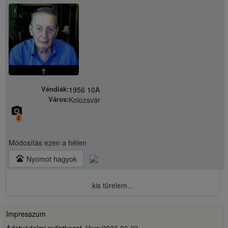
†
Véndiák:
1956 10A
Város:
Kolozsvár
camera_alt
2
Módosítás
ezen a héten
pets
Nyomot hagyok
kis türelem...
Impresszum