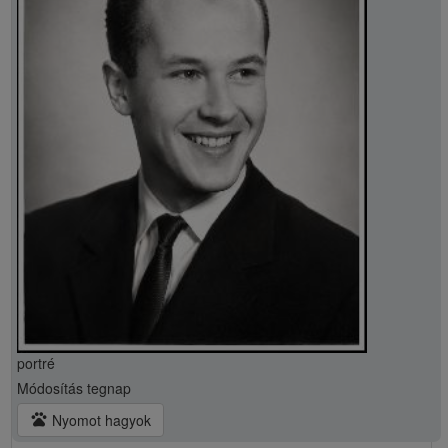
portré
Módosítás
tegnap
pets
Nyomot hagyok