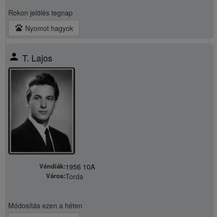
Rokon jelölés
tegnap
pets
Nyomot hagyok
person
T. Lajos
Véndiák:
1956 10A
Város:
Torda
Módosítás
ezen a héten