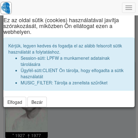
Togg
×
navi
Ez az oldal sütik (cookies) használatával javítja
szórakozását, miközben Ön ellátogat ezen a
Brassai Sámuel Líceum
webhelyen.
public
Kérjük, legyen kedves és fogadja el az alább felsorolt sütik
használatát a folytatáshoz.
Session-süti: LPFW a munkamenet adatainak
tárolására
school
Bendorfeanu Doina
Ügyfél-süti:CLIENT Ön tárolja, hogy elfogadta a sütik
használatát
MUSIC_FILTER: Tárolja a zenelista szűrőket
Elfogad
Bezár
* 1927 † 1977