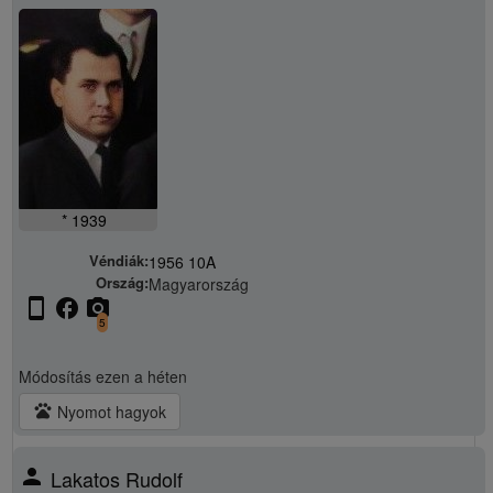
* 1939
Véndiák:
1956 10A
Ország:
Magyarország
stay_current_portrait
facebook
camera_alt
5
Módosítás
ezen a héten
pets
Nyomot hagyok
person
Lakatos Rudolf