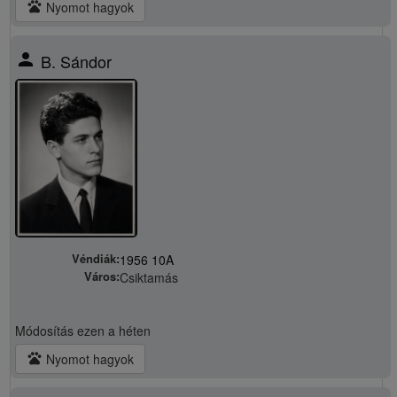
pets
Nyomot hagyok
person
B. Sándor
Véndiák:
1956 10A
Város:
Csiktamás
Módosítás
ezen a héten
pets
Nyomot hagyok