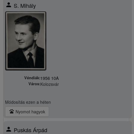
person
S. Mihály
Véndiák:
1956 10A
Város:
Kolozsvár
Módosítás
ezen a héten
pets
Nyomot hagyok
person
Puskás Árpád