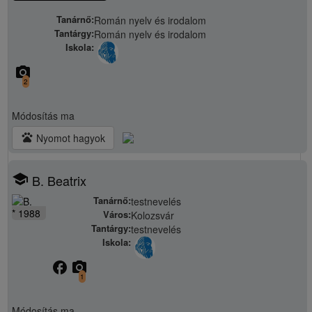
Tanárnő:
Román nyelv és irodalom
Tantárgy:
Román nyelv és irodalom
Iskola:
camera_alt
2
Módosítás
ma
pets
Nyomot hagyok
school
B. Beatrix
Tanárnő:
testnevelés
* 1988
Város:
Kolozsvár
Tantárgy:
testnevelés
Iskola:
facebook
camera_alt
1
Módosítás
ma