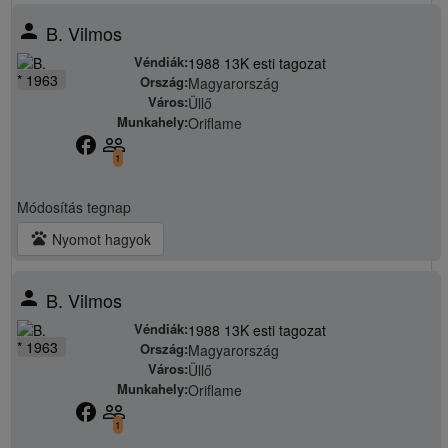
person
B. Vilmos
Véndiák:
1988 13K esti tagozat
* 1963
Ország:
Magyarország
Város:
Üllő
Munkahely:
Oriflame
facebook
people_outline
1
Módosítás
tegnap
pets
Nyomot hagyok
person
B. Vilmos
Véndiák:
1988 13K esti tagozat
* 1963
Ország:
Magyarország
Város:
Üllő
Munkahely:
Oriflame
facebook
people_outline
1