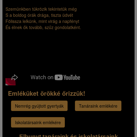
Szemünkben tükrözik tekintetük még
S a boldog órák drága, tiszta üdvét
Fölissza lelkünk, mint virág a napfényt
És élnek ők tovább, szűz gondolatként.
Emléküket örökké őrizzük!
Nemrég gyújtott gyertyák
Tanáraink emlékére
Iskolatársaink emlékére
Elhunyt tanáraink és iskolatársaink