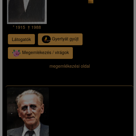
* 1915 † 1988
Gyertyát gyújt
Látogatók
Megemlékezés / virágok
megemlékezési oldal