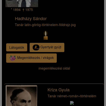
* 1894 † 1975
Hadházy Sándor
Tanár latin-görög-történelem-földrajz-jog
Gyertyát gyújt
Látogatók
Megemlékezés / virágok
megemlékezési oldal
Kriza Gyula
Tanár német»román»történelém