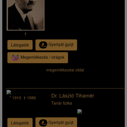
†
Gyertyát gyújt
Látogatók
Megemlékezés / virágok
megemlékezési oldal
Dr. László Tihamér
* 1910 † 1986
Tanár fizika
Gyertyát gyújt
Látogatók