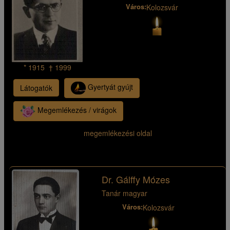
Város:
Kolozsvár
* 1915 † 1999
Gyertyát gyújt
Látogatók
Megemlékezés / virágok
megemlékezési oldal
Dr. Gálffy Mózes
Tanár magyar
Város:
Kolozsvár