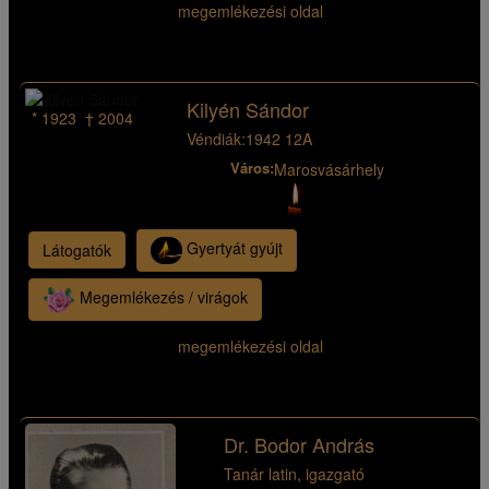
megemlékezési oldal
Kilyén Sándor
* 1923 † 2004
Véndiák:
1942 12A
Város:
Marosvásárhely
Gyertyát gyújt
Látogatók
Megemlékezés / virágok
megemlékezési oldal
Dr. Bodor András
Tanár latin, igazgató