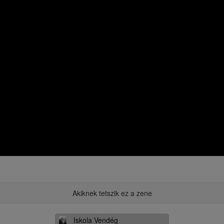
Akiknek tetszik ez a zene
Iskola Vendég