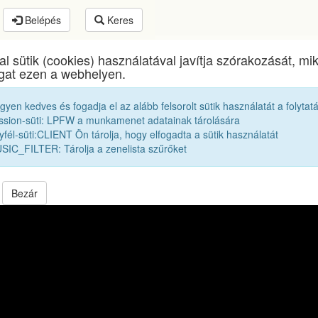
Belépés
Keres
al sütik (cookies) használatával javítja szórakozását, m
élyi liceumok gimnáziumok kollégiumok
egykori diá
ogat ezen a webhelyen.
egyen kedves és fogadja el az alább felsorolt sütik használatát a folytat
Zenedoboz: Queen - A kind of Magic
ssion-süti: LPFW a munkamenet adatainak tárolására
fél-süti:CLIENT Ön tárolja, hogy elfogadta a sütik használatát
SIC_FILTER: Tárolja a zenelista szűrőket
Bezár