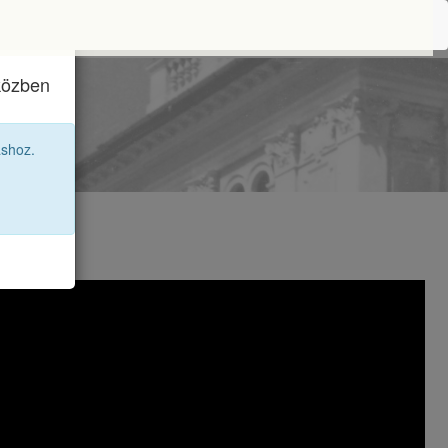
iközben
kjai
áshoz.