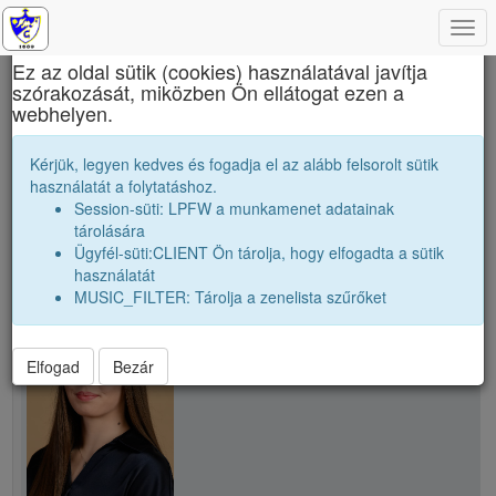
Togg
×
navi
Ez az oldal sütik (cookies) használatával javítja
szórakozását, miközben Ön ellátogat ezen a
Nagy Mózes Főgimnázium
webhelyen.
G. Dorottya
Kérjük, legyen kedves és fogadja el az alább felsorolt sütik
használatát a folytatáshoz.
Session-süti: LPFW a munkamenet adatainak
person
tárolására
Ügyfél-süti:CLIENT Ön tárolja, hogy elfogadta a sütik
használatát
person
G. Dorottya
MUSIC_FILTER: Tárolja a zenelista szűrőket
Elfogad
Bezár