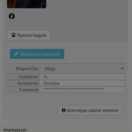
facebook
pets
Nyomot hagyok
edit
Módosítani szeretnék
Megszólítás
Családnév
G.
Keresztnév
Dorottya
Facebook
*****************************************
Személyes adatok védelme
Impresszum