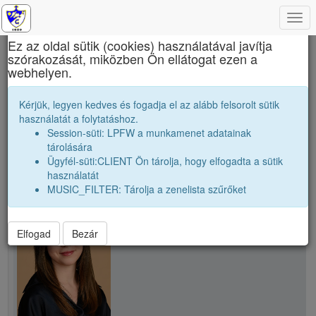
Togg
×
navi
Ez az oldal sütik (cookies) használatával javítja
szórakozását, miközben Ön ellátogat ezen a
Nagy Mózes Főgimnázium
webhelyen.
K. Johanna
Kérjük, legyen kedves és fogadja el az alább felsorolt sütik
használatát a folytatáshoz.
Session-süti: LPFW a munkamenet adatainak
person
tárolására
Ügyfél-süti:CLIENT Ön tárolja, hogy elfogadta a sütik
használatát
person
K. Johanna
MUSIC_FILTER: Tárolja a zenelista szűrőket
Elfogad
Bezár