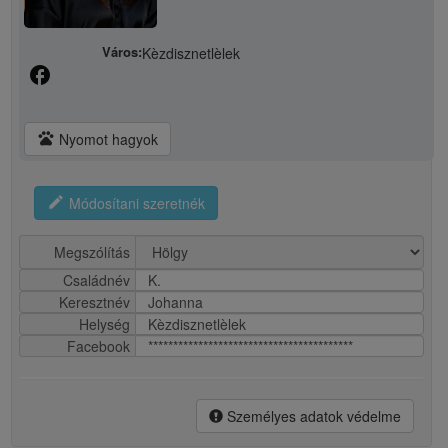
Város:
Kèzdisznetlèlek
facebook
pets
Nyomot hagyok
edit
Módosítani szeretnék
Megszólítás
Családnév
K.
Keresztnév
Johanna
Helység
Kèzdisznetlèlek
Facebook
*****************************************
Személyes adatok védelme