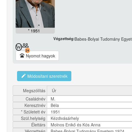
* 1951
Végzettség:
Babes-Bolyai Tudomány Egye
people_outline
W
24
pets
Nyomot hagyok
edit
Módosítani szeretnék
Megszólítás
Családnév
M.
Keresztnév
Béla
* Született év
1951
Szül.helyiség
Kézdivásárhely
Élettárs
Molnos Enikő és Kós Anna
Végzettség
Babes-Bolyai Tudomány Egyetem 1974