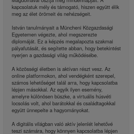
Magdolnával osztja meg mindennapjait. A
kapcsolatuk mély és támogató, hiszen együtt élik
meg az élet örömeit és nehézségeit.
István tanulmányait a Müncheni Közgazdasági
Egyetemen végezte, ahol megszerezte
diplomáját. Ez a képzés megalapozta szakmai
pályafutását, és segítette abban, hogy betekintést
nyerjen a gazdasági világ működésébe.
A közösségi életben is aktívan részt vesz. Az
online platformokon, ahol vendégként szerepel,
számos lehetőséget talál arra, hogy kapcsolatba
lépjen másokkal. Az egyik ilyen esemény,
amelyre különösen büszke, a virtuális húsvéti
locsolás volt, ahol barátokkal és családtagokkal
együtt ünnepelte a hagyományokat.
A digitális világban való aktív jelenlét lehetővé
teszi számára, hogy könnyen kapcsolatba lépjen