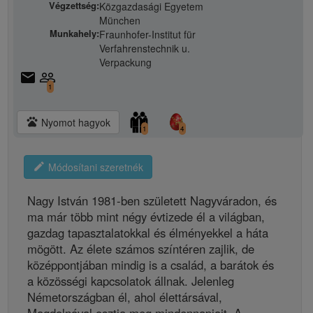
Végzettség:
Közgazdasági Egyetem
München
Munkahely:
Fraunhofer-Institut für
Verfahrenstechnik u.
Verpackung
email
people_outline
1
pets
Nyomot hagyok
1
4
edit
Módosítani szeretnék
Nagy István 1981-ben született Nagyváradon, és
ma már több mint négy évtizede él a világban,
gazdag tapasztalatokkal és élményekkel a háta
mögött. Az élete számos színtéren zajlik, de
középpontjában mindig is a család, a barátok és
a közösségi kapcsolatok állnak. Jelenleg
Németországban él, ahol élettársával,