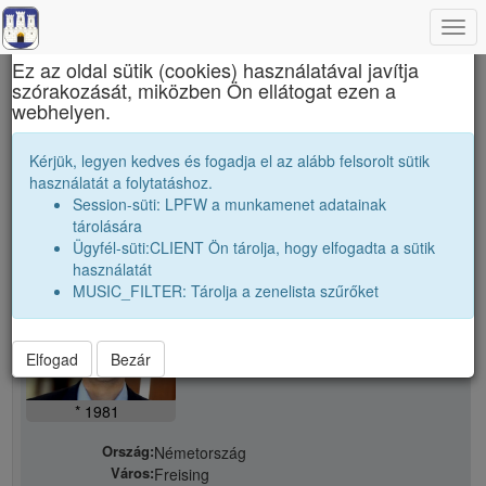
Togg
×
navi
Ez az oldal sütik (cookies) használatával javítja
szórakozását, miközben Ön ellátogat ezen a
Erdélyi liceumok gimnáziumok kollégiumok
webhelyen.
Barátaink
Kérjük, legyen kedves és fogadja el az alább felsorolt sütik
használatát a folytatáshoz.
Session-süti: LPFW a munkamenet adatainak
person
tárolására
Ügyfél-süti:CLIENT Ön tárolja, hogy elfogadta a sütik
használatát
person
Nagy István
MUSIC_FILTER: Tárolja a zenelista szűrőket
Elfogad
Bezár
* 1981
Ország:
Németország
Város:
Freising