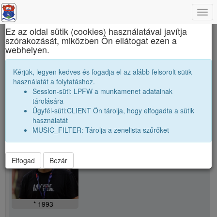
Togg
×
navi
Ez az oldal sütik (cookies) használatával javítja
szórakozását, miközben Ön ellátogat ezen a
János Zsigmond Unitárius Kollégium
webhelyen.
P. Péter
Kérjük, legyen kedves és fogadja el az alább felsorolt sütik
használatát a folytatáshoz.
Session-süti: LPFW a munkamenet adatainak
person
tárolására
Ügyfél-süti:CLIENT Ön tárolja, hogy elfogadta a sütik
használatát
person
P. Péter
MUSIC_FILTER: Tárolja a zenelista szűrőket
Elfogad
Bezár
* 1993