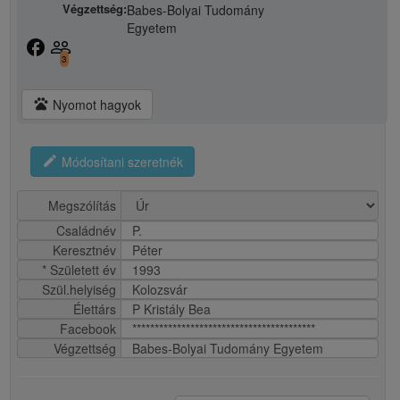
Végzettség:
Babes-Bolyai Tudomány
Egyetem
facebook
people_outline
3
pets
Nyomot hagyok
edit
Módosítani szeretnék
Megszólítás
Családnév
P.
Keresztnév
Péter
* Született év
1993
Szül.helyiség
Kolozsvár
Élettárs
P Kristály Bea
Facebook
*****************************************
Végzettség
Babes-Bolyai Tudomány Egyetem