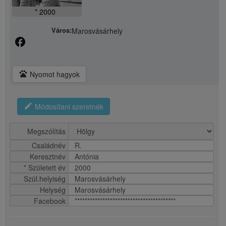
* 2000
Város:
Marosvásárhely
facebook
pets
Nyomot hagyok
edit
Módosítani szeretnék
Megszólítás
Családnév
R.
Keresztnév
Antónia
* Született év
2000
Szül.helyiség
Marosvásárhely
Helység
Marosvásárhely
Facebook
****************************************