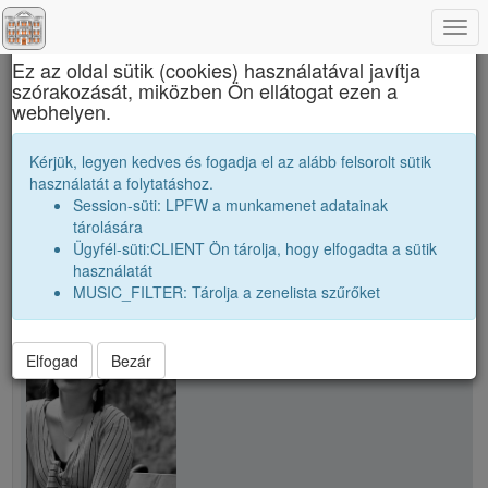
Togg
×
navi
Ez az oldal sütik (cookies) használatával javítja
szórakozását, miközben Ön ellátogat ezen a
Marosvásárhelyi Művészeti Líceum
webhelyen.
R. Antónia
Kérjük, legyen kedves és fogadja el az alább felsorolt sütik
használatát a folytatáshoz.
Session-süti: LPFW a munkamenet adatainak
person
tárolására
Ügyfél-süti:CLIENT Ön tárolja, hogy elfogadta a sütik
használatát
person
R. Antónia
MUSIC_FILTER: Tárolja a zenelista szűrőket
Elfogad
Bezár