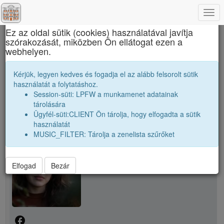
Togg
×
navi
Ez az oldal sütik (cookies) használatával javítja
szórakozását, miközben Ön ellátogat ezen a
Marosvásárhelyi Művészeti Líceum
webhelyen.
R. Krisztina
Kérjük, legyen kedves és fogadja el az alább felsorolt sütik
használatát a folytatáshoz.
Session-süti: LPFW a munkamenet adatainak
person
tárolására
Ügyfél-süti:CLIENT Ön tárolja, hogy elfogadta a sütik
használatát
person
R. Krisztina
MUSIC_FILTER: Tárolja a zenelista szűrőket
Elfogad
Bezár
facebook