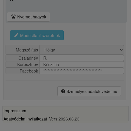
pets
Nyomot hagyok
edit
Módosítani szeretnék
Megszólítás
Családnév
R.
Keresztnév
Krisztina
Facebook
****************************************
Személyes adatok védelme
Impresszum
Adatvédelmi nyilatkozat
Vers:2026.06.23