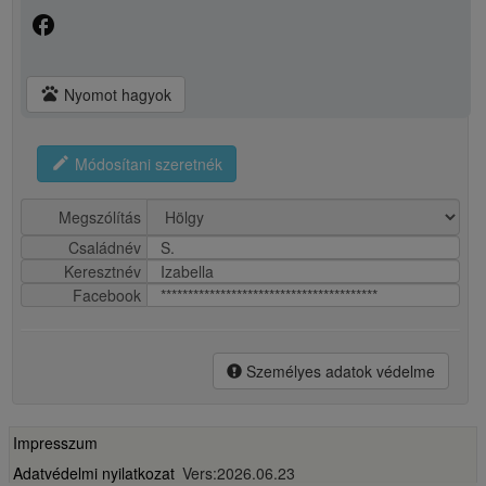
facebook
pets
Nyomot hagyok
edit
Módosítani szeretnék
Megszólítás
Családnév
S.
Keresztnév
Izabella
Facebook
****************************************
Személyes adatok védelme
Impresszum
Adatvédelmi nyilatkozat
Vers:2026.06.23