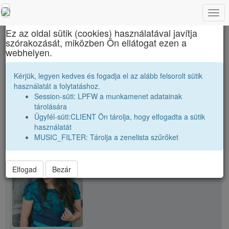
Togg
×
navi
Ez az oldal sütik (cookies) használatával javítja
szórakozását, miközben Ön ellátogat ezen a
Marosvásárhelyi Művészeti Líceum
webhelyen.
S. Izabella
Kérjük, legyen kedves és fogadja el az alább felsorolt sütik
használatát a folytatáshoz.
Session-süti: LPFW a munkamenet adatainak
person
tárolására
Ügyfél-süti:CLIENT Ön tárolja, hogy elfogadta a sütik
használatát
person
S. Izabella
MUSIC_FILTER: Tárolja a zenelista szűrőket
Elfogad
Bezár