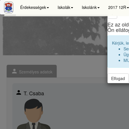
Érdekességek
Iskolák
Iskolánk
2017 12R
×
Ez az old
János
Ön ellát
Kérjük, l
Se
Ügy
MU
person
Személyes adatok
Elfogad
person
T. Csaba