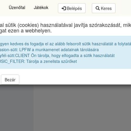
Üzenőfal
Játékok
Belépés
Keres
al sütik (cookies) használatával javítja szórakozását, m
 Zsigmond Unitárius Kollégium
egykori diákjai
201
ogat ezen a webhelyen.
egyen kedves és fogadja el az alább felsorolt sütik használatát a folytat
T. Csaba
ssion-süti: LPFW a munkamenet adatainak tárolására
fél-süti:CLIENT Ön tárolja, hogy elfogadta a sütik használatát
SIC_FILTER: Tárolja a zenelista szűrőket
Bezár