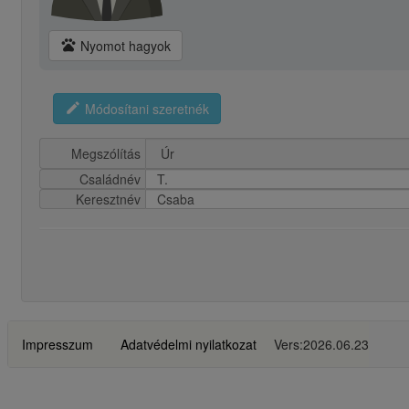
pets
Nyomot hagyok
edit
Módosítani szeretnék
Megszólítás
Családnév
T.
Keresztnév
Csaba
Impresszum
Adatvédelmi nyilatkozat
Vers:2026.06.23