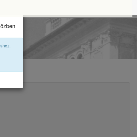
iközben
7 12R
áshoz.