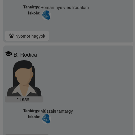
Tantárgy:
Román nyelv és irodalom
Iskola:
pets
Nyomot hagyok
school
B. Rodica
* 1956
Tantárgy:
Műszaki tantárgy
Iskola: