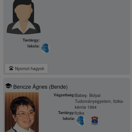
Tantárgy:
Iskola:
pets
Nyomot hagyok
school
Bencze Ágnes (Bende)
Végzettség:
Babeş- Bolyai
Tudományegyetem, fizika-
kémia 1964
Tantárgy:
fizika
Iskola: