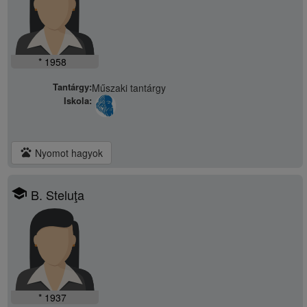
* 1958
Tantárgy:
Műszaki tantárgy
Iskola:
pets
Nyomot hagyok
school
B. Steluţa
* 1937