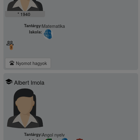
* 1940
Tantárgy:
Matematika
Iskola:
people_outline
3
pets
Nyomot hagyok
school
Albert Imola
Tantárgy:
Angol nyelv