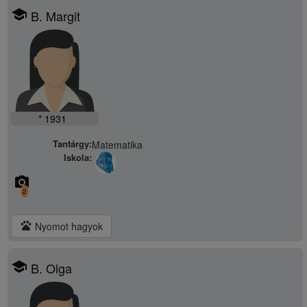
school
B. Margit
* 1931
Tantárgy:
Matematika
Iskola:
camera_alt
2
pets
Nyomot hagyok
school
B. Olga