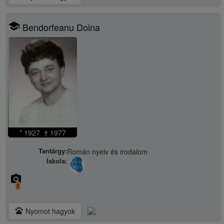
school
Bendorfeanu Doina
* 1927 † 1977
Tantárgy:
Román nyelv és irodalom
Iskola:
camera_alt
2
pets
Nyomot hagyok