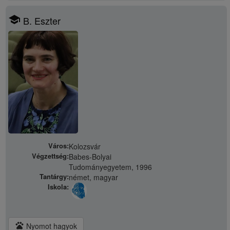
school
B. Eszter
Város:
Kolozsvár
Végzettség:
Babes-Bolyai
Tudományegyetem, 1996
Tantárgy:
német, magyar
Iskola:
pets
Nyomot hagyok