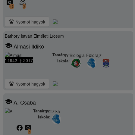
camera_alt
people_outline
12
3
pets
Nyomot hagyok
Báthory István Elméleti Líceum
school
Almási Ildikó
Tantárgy:
Biológia-Földrajz
* 1942 † 2017
Iskola:
pets
Nyomot hagyok
school
A. Csaba
Tantárgy:
fizika
Iskola:
facebook
camera_alt
7