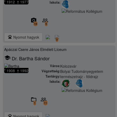
* 1912 † 1977
Iskola:
camera_alt
people_outline
18
5
pets
Nyomot hagyok
3
Apáczai Csere János Elméleti Líceum
school
Dr. Bartha Sándor
Város:
Kolozsvár
* 1908 † 1992
Végzettség:
Bolyai Tudományegyetem
Tantárgy:
természetrajz - földrajz
Iskola:
folder_open
people_outline
1
11
pets
Nyomot hagyok