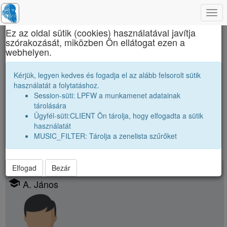
Togg
×
navi
Ez az oldal sütik (cookies) használatával javítja
szórakozását, miközben Ön ellátogat ezen a
Brassai Sámuel Líceum
webhelyen.
Osztálytársak
Kérjük, legyen kedves és fogadja el az alább felsorolt sütik
használatát a folytatáshoz.
Névsor bővítése új tanárral
Session-süti: LPFW a munkamenet adatainak
Tanárok száma:
356
tárolására
Ügyfél-süti:CLIENT Ön tárolja, hogy elfogadta a sütik
356
találat
használatát
MUSIC_FILTER: Tárolja a zenelista szűrőket
Református Kollégium
Elfogad
Bezár
school
A. János