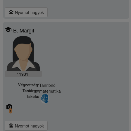
pets
Nyomot hagyok
school
B. Margit
* 1931
Végzettség:
Tanítónő
Tantárgy:
matematika
Iskola:
camera_alt
1
pets
Nyomot hagyok