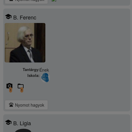
school
B. Ferenc
Tantárgy:
Ének
Iskola:
camera_alt
folder_open
1
1
pets
Nyomot hagyok
school
B. Ligia