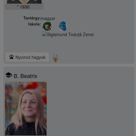
* 1930
Tantárgy:
magyar
Iskola:
pets
Nyomot hagyok
1
school
B. Beatrix