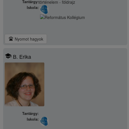
Tantárgy:
történelem - földrajz
Iskola:
pets
Nyomot hagyok
school
B. Erika
Tantárgy:
Iskola: