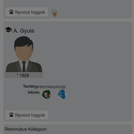
pets
Nyomot hagyok
1
school
A. Gyula
* 1929
Tantárgy:
természetrajz
Iskola:
pets
Nyomot hagyok
Református Kollégium