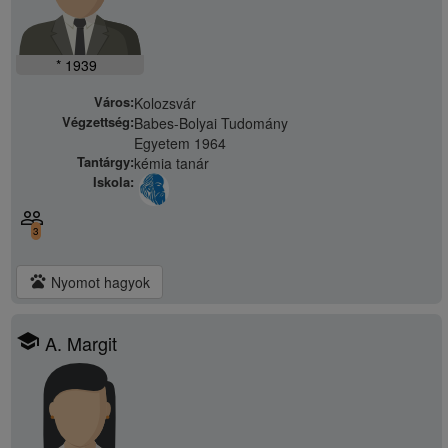
* 1939
Város:
Kolozsvár
Végzettség:
Babes-Bolyai Tudomány
Egyetem 1964
Tantárgy:
kémia tanár
Iskola:
people_outline
3
pets
Nyomot hagyok
school
A. Margit