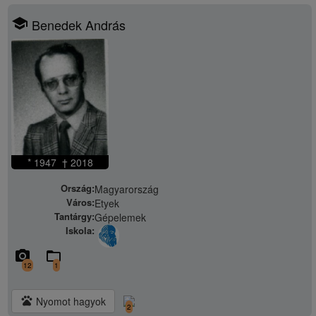
school
Benedek András
* 1947 † 2018
Ország:
Magyarország
Város:
Etyek
Tantárgy:
Gépelemek
Iskola:
camera_alt
folder_open
12
1
pets
Nyomot hagyok
2