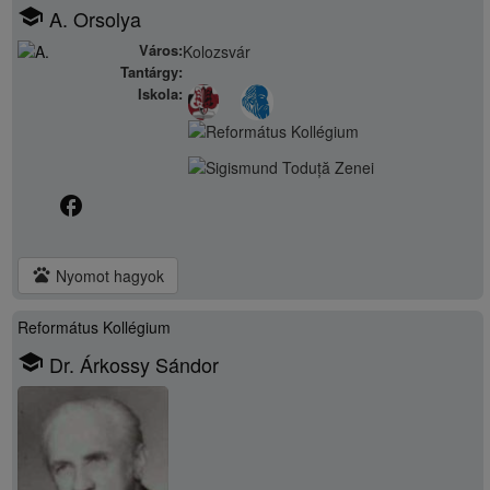
school
A. Orsolya
Város:
Kolozsvár
Tantárgy:
Iskola:
facebook
pets
Nyomot hagyok
Református Kollégium
school
Dr. Árkossy Sándor