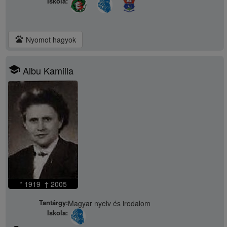
Iskola:
pets
Nyomot hagyok
school
Albu Kamilla
* 1919 † 2005
Tantárgy:
Magyar nyelv és irodalom
Iskola: