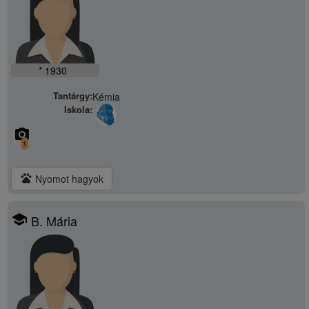
* 1930
Tantárgy:
Kémia
Iskola:
camera_alt
1
pets
Nyomot hagyok
school
B. Mária