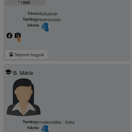
* 1988
Város:
Kolozsvár
Tantárgy:
testnevelés
Iskola:
facebook
camera_alt
1
pets
Nyomot hagyok
school
B. Mária
Tantárgy:
matematika - fizika
Iskola: