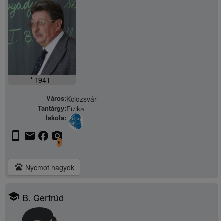
* 1941
Város:
Kolozsvár
Tantárgy:
Fizika
Iskola:
stay_current_portrait
email
facebook
camera_alt
9
pets
Nyomot hagyok
school
B. Gertrúd