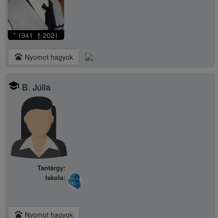
* 1941 † 2021
pets
Nyomot hagyok
school
B. Júlia
Tantárgy:
Iskola:
pets
Nyomot hagyok