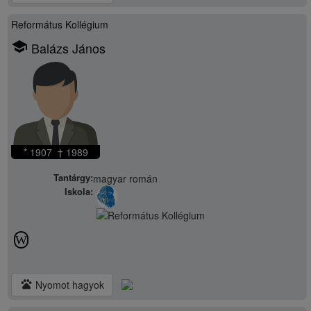
Református Kollégium
school
Balázs János
* 1907 † 1989
Tantárgy:
magyar román
Iskola:
W
pets
Nyomot hagyok