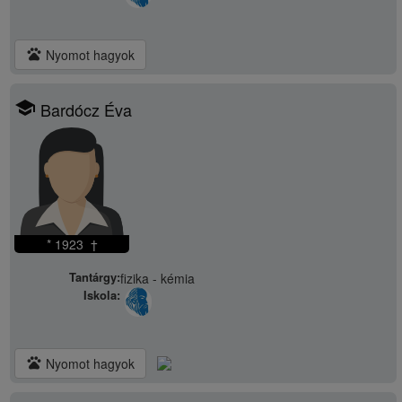
pets
Nyomot hagyok
school
Bardócz Éva
* 1923 †
Tantárgy:
fizika - kémia
Iskola:
pets
Nyomot hagyok