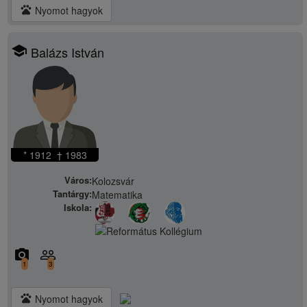
pets
Nyomot hagyok
school
Balázs István
* 1912 † 1983
Város:
Kolozsvár
Tantárgy:
Matematika
Iskola:
camera_alt
people_outline
1
3
pets
Nyomot hagyok