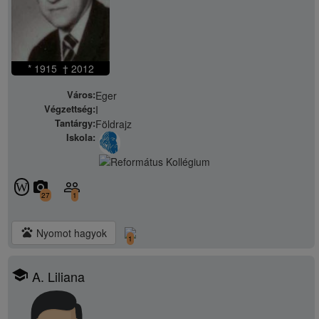
* 1915 † 2012
Város:
Eger
Végzettség:
I
Tantárgy:
Földrajz
Iskola:
camera_alt
people_outline
W
27
1
pets
Nyomot hagyok
1
school
A. Liliana