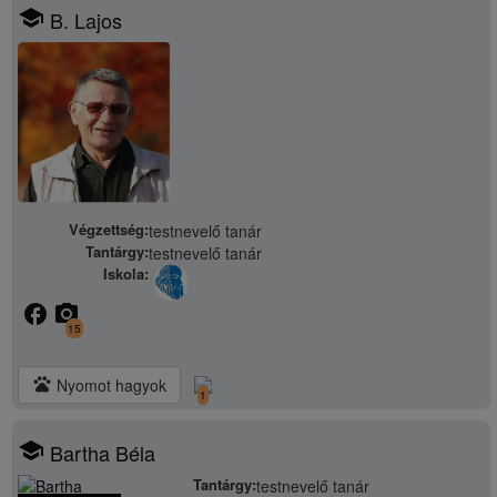
school
B. Lajos
Végzettség:
testnevelő tanár
Tantárgy:
testnevelő tanár
Iskola:
facebook
camera_alt
15
pets
Nyomot hagyok
1
school
Bartha Béla
Tantárgy:
testnevelő tanár