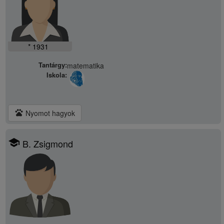
* 1931
Tantárgy:
matematika
Iskola:
pets
Nyomot hagyok
school
B. Zsigmond