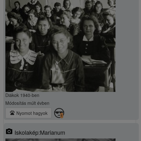
Diákok 1940-ben
Módosítás
múlt évben
pets
Nyomot hagyok
1
photo_camera
Iskolakép:Marianum