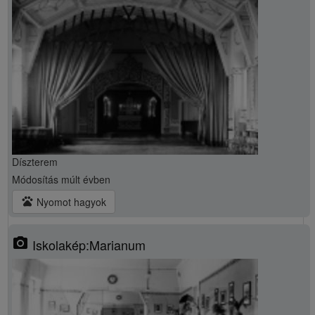
Díszterem
Módosítás
múlt évben
pets
Nyomot hagyok
photo_camera
Iskolakép:Marianum