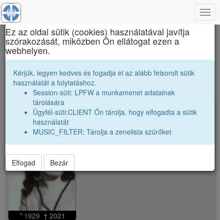
Togg
×
navi
Ez az oldal sütik (cookies) használatával javítja
szórakozását, miközben Ön ellátogat ezen a
Marianum
webhelyen.
public
Kérjük, legyen kedves és fogadja el az alább felsorolt sütik
használatát a folytatáshoz.
Session-süti: LPFW a munkamenet adatainak
tárolására
school
Finta Hajnal (Halaji)
Ügyfél-süti:CLIENT Ön tárolja, hogy elfogadta a sütik
használatát
MUSIC_FILTER: Tárolja a zenelista szűrőket
Elfogad
Bezár
* 1929 † 2021