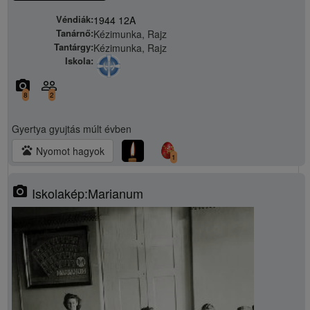
Véndiák:
1944 12A
Tanárnő:
Kézimunka, Rajz
Tantárgy:
Kézimunka, Rajz
Iskola:
camera_alt
people_outline
8
2
Gyertya gyujtás
múlt évben
pets
Nyomot hagyok
1
photo_camera
Iskolakép:Marianum