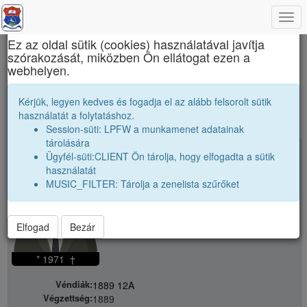
Togg
×
navi
Ez az oldal sütik (cookies) használatával javítja
szórakozását, miközben Ön ellátogat ezen a
János Zsigmond Unitárius Kollégium
webhelyen.
public
Kérjük, legyen kedves és fogadja el az alább felsorolt sütik
használatát a folytatáshoz.
Session-süti: LPFW a munkamenet adatainak
tárolására
person
Röediger Jenő
Ügyfél-süti:CLIENT Ön tárolja, hogy elfogadta a sütik
használatát
MUSIC_FILTER: Tárolja a zenelista szűrőket
Elfogad
Bezár
* 1971 †
Véndiák:
1889 12A
Végzettség:
1889