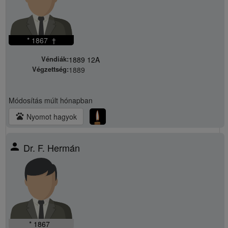
* 1867 †
Véndiák:
1889 12A
Végzettség:
1889
Módosítás
múlt hónapban
pets
Nyomot hagyok
person
Dr. F. Hermán
* 1867