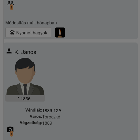
people_outline
2
Módosítás
múlt hónapban
pets
Nyomot hagyok
person
K. János
* 1866
Véndiák:
1889 12A
Város:
Toroczkó
Végzettség:
1889
camera_alt
1