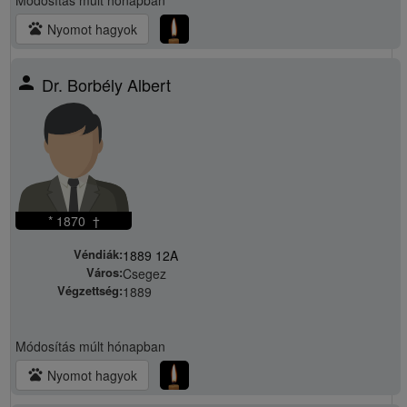
Módosítás
múlt hónapban
pets
Nyomot hagyok
person
Dr. Borbély Albert
* 1870 †
Véndiák:
1889 12A
Város:
Csegez
Végzettség:
1889
Módosítás
múlt hónapban
pets
Nyomot hagyok