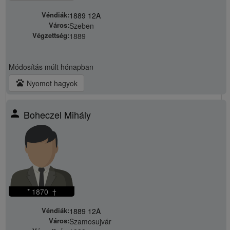
Véndiák:
1889 12A
Város:
Szeben
Végzettség:
1889
Módosítás
múlt hónapban
pets
Nyomot hagyok
person
Boheczel Mihály
* 1870 †
Véndiák:
1889 12A
Város:
Szamosujvár