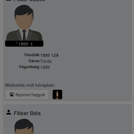
* 1869 †
Véndiák:
1889 12A
Város:
Torda
Végzettség:
1889
Módosítás
múlt hónapban
pets
Nyomot hagyok
person
Fikker Béla