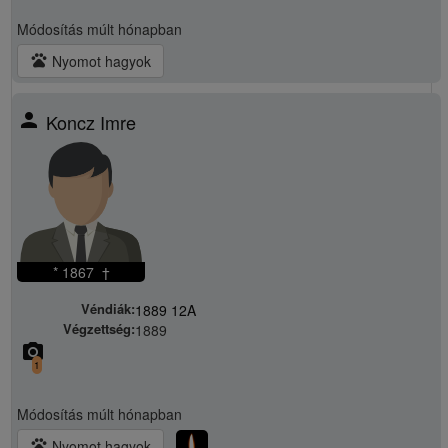
Módosítás
múlt hónapban
pets
Nyomot hagyok
person
Koncz Imre
* 1867 †
Véndiák:
1889 12A
Végzettség:
1889
camera_alt
1
Módosítás
múlt hónapban
pets
Nyomot hagyok