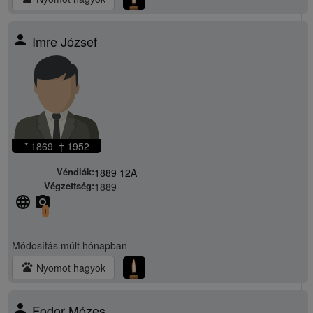
person
Imre József
* 1869 † 1952
Véndiák:
1889 12A
Végzettség:
1889
language
camera_alt
1
Módosítás
múlt hónapban
pets
Nyomot hagyok
person
Fodor Mózes