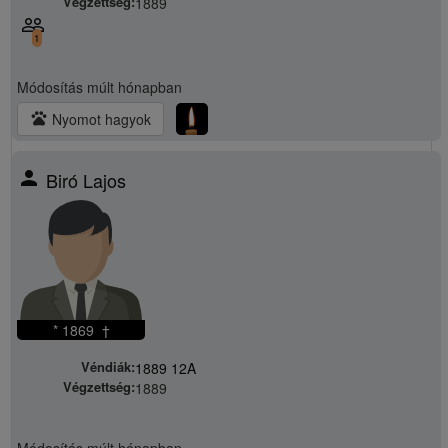
Végzettség:
1889
people_outline
1
Módosítás
múlt hónapban
pets
Nyomot hagyok
person
Biró Lajos
* 1869 †
Véndiák:
1889 12A
Végzettség:
1889