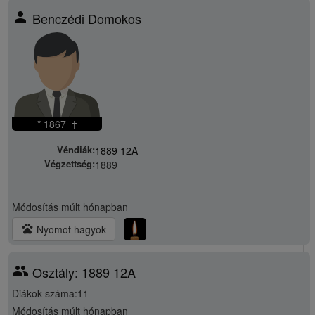
person
Benczédi Domokos
* 1867 †
Véndiák:
1889 12A
Végzettség:
1889
Módosítás
múlt hónapban
pets
Nyomot hagyok
group
Osztály: 1889 12A
Diákok száma:11
Módosítás
múlt hónapban