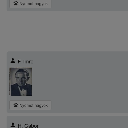
pets
Nyomot hagyok
person
F. Imre
pets
Nyomot hagyok
person
H. Gábor