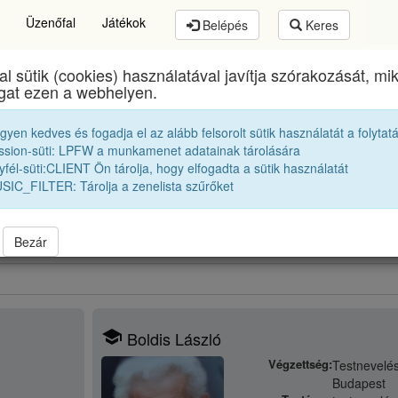
Üzenőfal
Játékok
Belépés
Keres
al sütik (cookies) használatával javítja szórakozását, m
s Zsigmond Unitárius Kollégium
egykori diákjai
193
ogat ezen a webhelyen.
egyen kedves és fogadja el az alább felsorolt sütik használatát a folytat
1936 12A Osztályfőnök:
Benczédi Pál
ssion-süti: LPFW a munkamenet adatainak tárolására
fél-süti:CLIENT Ön tárolja, hogy elfogadta a sütik használatát
SIC_FILTER: Tárolja a zenelista szűrőket
bbek |
1937 12A
|
Bezár
school
Boldis László
Végzettség:
Testnevelés
Budapest