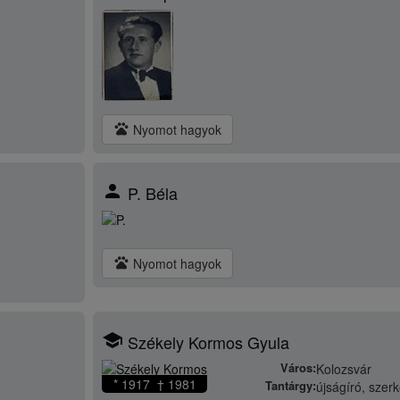
pets
Nyomot hagyok
person
P. Béla
pets
Nyomot hagyok
school
Székely Kormos Gyula
Város:
Kolozsvár
* 1917 † 1981
Tantárgy:
újságíró, szerk