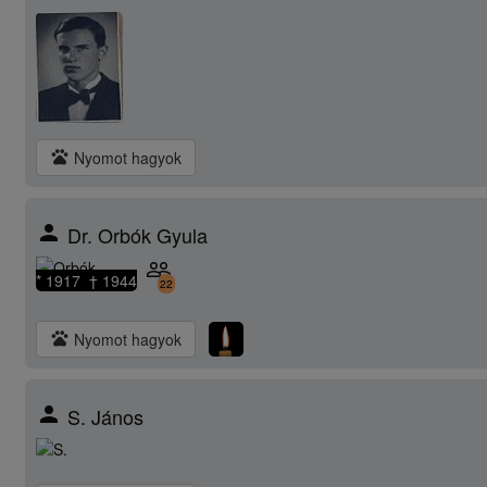
pets
Nyomot hagyok
person
Dr. Orbók Gyula
people_outline
* 1917 † 1944
22
pets
Nyomot hagyok
person
S. János