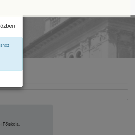
iközben
6 12A
áshoz.
i Főiskola,