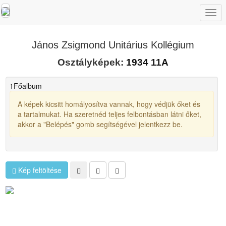
Togg
navi
János Zsigmond Unitárius Kollégium
Osztályképek:
1934 11A
1
Főalbum
A képek kicsitt homályosítva vannak, hogy védjük őket és
a tartalmukat. Ha szeretnéd teljes felbontásban látni őket,
akkor a "Belépés" gomb segítségével jelentkezz be.
Kép feltöltése