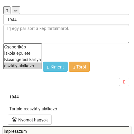
Kiment
Töröl
1944
Tartalom:
osztálytalálkozó
pets
Nyomot hagyok
Impresszum