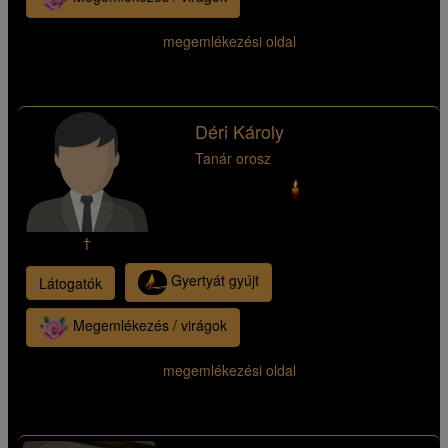
megemlékezési oldal
Déri Károly
Tanár orosz
†
Gyertyát gyújt
Látogatók
Megemlékezés / virágok
megemlékezési oldal