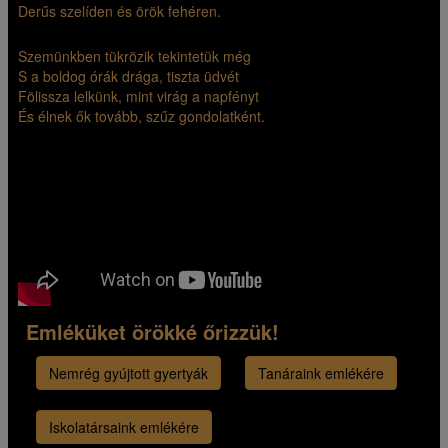
Derűs szelíden és örök fehéren.
Szemünkben tükrözik tekintetük még
S a boldog órák drága, tiszta üdvét
Fölissza lelkünk, mint virág a napfényt
És élnek ők tovább, szűz gondolatként.
Emléküket örökké őrizzük!
Nemrég gyújtott gyertyák
Tanáraink emlékére
Iskolatársaink emlékére