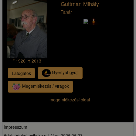
Guttman Mihály
Tanár
* 1926 † 2013
Gyertyát gyújt
Látogatók
Megemlékezés / virágok
megemlékezési oldal
Impresszum
Adatvédelmi nyilatkozat
Vers:2026.06.23