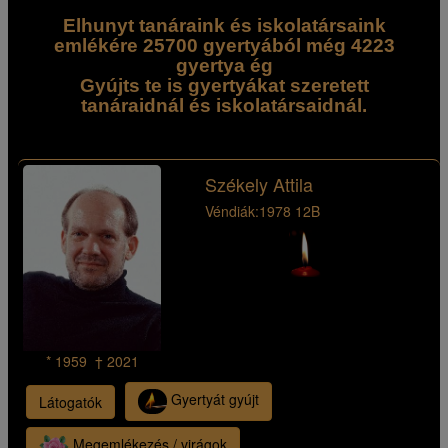
Elhunyt tanáraink és iskolatársaink
emlékére 25700 gyertyából még 4223
gyertya ég
Gyújts te is gyertyákat szeretett
tanáraidnál és iskolatársaidnál.
Székely Attila
Véndiák:
1978 12B
* 1959 † 2021
Gyertyát gyújt
Látogatók
Megemlékezés / virágok