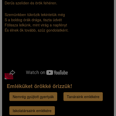
Derűs szelíden és örök fehéren.
Szemünkben tükrözik tekintetük még
S a boldog órák drága, tiszta üdvét
Fölissza lelkünk, mint virág a napfényt
És élnek ők tovább, szűz gondolatként.
Emléküket örökké őrizzük!
Nemrég gyújtott gyertyák
Tanáraink emlékére
Iskolatársaink emlékére