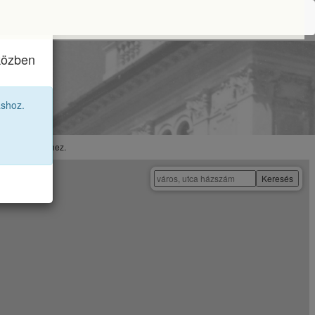
iközben
93 12B
áshoz.
 megtekintéséhez.