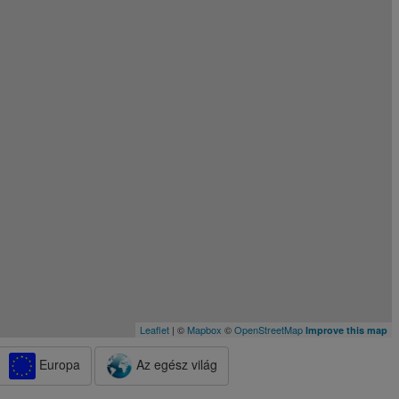
Leaflet
| ©
Mapbox
©
OpenStreetMap
Improve this map
Europa
Az egész világ