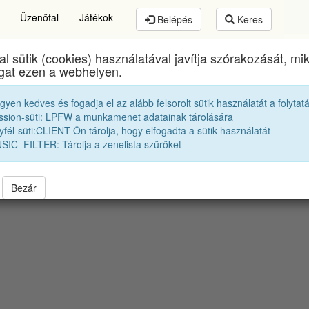
Üzenőfal
Játékok
Belépés
Keres
al sütik (cookies) használatával javítja szórakozását, m
mund Toduță Zenei Főgimnázium
egykori diákjai
19
ogat ezen a webhelyen.
egyen kedves és fogadja el az alább felsorolt sütik használatát a folytat
Merre szóródtak szét az osztályunk véndiákjai
ssion-süti: LPFW a munkamenet adatainak tárolására
fél-süti:CLIENT Ön tárolja, hogy elfogadta a sütik használatát
SIC_FILTER: Tárolja a zenelista szűrőket
letlenszerüen el vannak néhány kilométerrel tólva. Jelenkezz be a pontos poziciók
Bezár