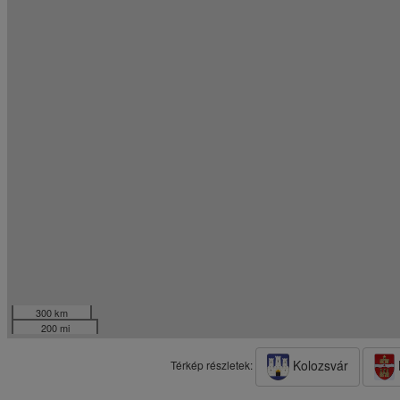
300 km
200 mi
Kolozsvár
Térkép részletek: