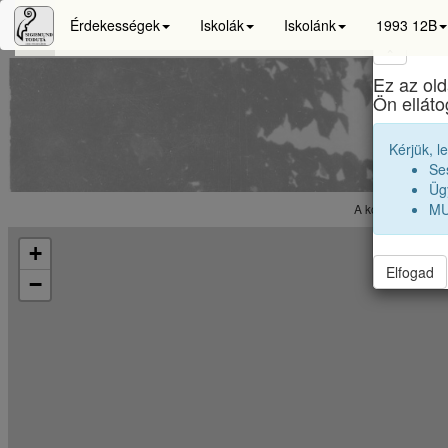
Érdekességek
Iskolák
Iskolánk
1993 12B
×
Ez az old
Sigis
Ön ellát
Kérjük, l
Se
Ügy
MU
A koordináták vé
+
Elfogad
−