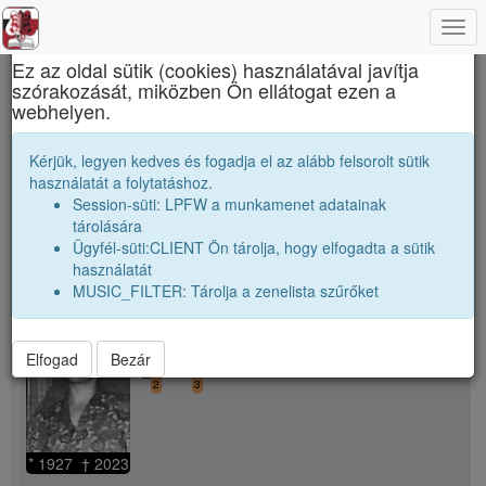
Togg
×
navi
Ez az oldal sütik (cookies) használatával javítja
szórakozását, miközben Ön ellátogat ezen a
Apáczai Csere János Elméleti Líceum
webhelyen.
Tanári kar
Cselényi Béláné, Kiss Anna
Kérjük, legyen kedves és fogadja el az alább felsorolt sütik
használatát a folytatáshoz.
Session-süti: LPFW a munkamenet adatainak
person
whatshot
folder_shared
tárolására
Ügyfél-süti:CLIENT Ön tárolja, hogy elfogadta a sütik
használatát
school
Cselényi Béláné, Kiss Anna
MUSIC_FILTER: Tárolja a zenelista szűrőket
Tantárgy:
történelem
Iskola:
Elfogad
Bezár
camera_alt
people_outline
2
3
* 1927 † 2023