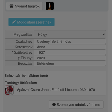
pets
Nyomot hagyok
edit
Módosítani szeretnék
Megszólítás
Családnév
Cselényi Béláné, Kiss
Keresztnév
Anna
* Született év
1927
† Elhunyt
2023
Beosztás
történelem
Kolozsvári iskolákban tanár
Tantárgy történelem
Apáczai Csere János Elméleti Líceum 1969-1970
Személyes adatok védelme