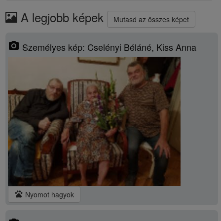
A legjobb képek
Mutasd az összes képet
photo_camera
Személyes kép: Cselényi Béláné, Kiss Anna
pets
Nyomot hagyok