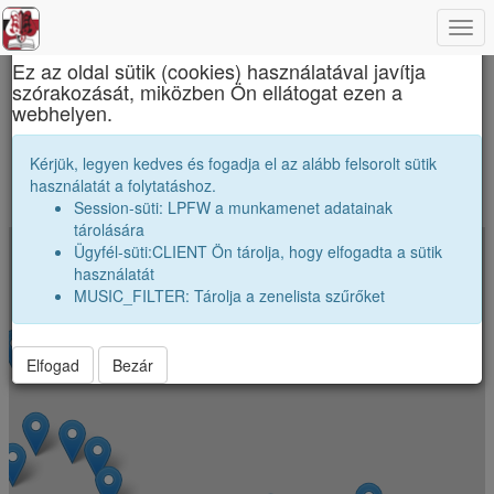
Togg
×
navi
Ez az oldal sütik (cookies) használatával javítja
szórakozását, miközben Ön ellátogat ezen a
Apáczai Csere János Elméleti Líceum
webhelyen.
Merre szóródtak szét iskolánk véndiákjai
Kérjük, legyen kedves és fogadja el az alább felsorolt sütik
használatát a folytatáshoz.
A koordináták véletlenszerüen el vannak néhány kilométerrel tólva.
Session-süti: LPFW a munkamenet adatainak
Jelenkezz be a pontos poziciók megtekintéséhez.
tárolására
Ügyfél-süti:CLIENT Ön tárolja, hogy elfogadta a sütik
+
használatát
−
MUSIC_FILTER: Tárolja a zenelista szűrőket
Elfogad
Bezár