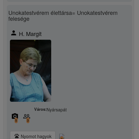
Unokatestvérem élettársa= Unokatestvérem
felesége
person
H. Margit
Város:
Nyársapát
camera_alt
people_outline
5
3
pets
Nyomot hagyok
3