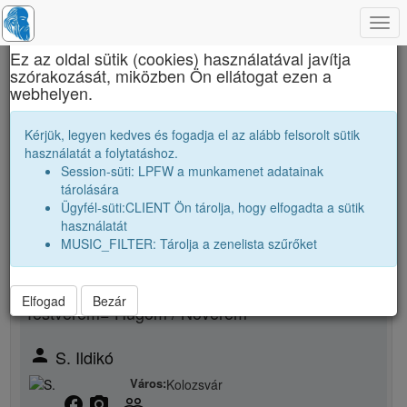
Togg
×
navi
Ez az oldal sütik (cookies) használatával javítja
szórakozását, miközben Ön ellátogat ezen a
Brassai Sámuel Líceum
webhelyen.
D. Enikő
Kérjük, legyen kedves és fogadja el az alább felsorolt sütik
használatát a folytatáshoz.
Session-süti: LPFW a munkamenet adatainak
person
tárolására
Ügyfél-süti:CLIENT Ön tárolja, hogy elfogadta a sütik
Új rokonsági kapcsolat megjelölése
használatát
MUSIC_FILTER: Tárolja a zenelista szűrőket
Rokon neme
Elfogad
Bezár
Testvérem= Hugom / Növérem
person
S. Ildikó
Város:
Kolozsvár
facebook
camera_alt
people_outline