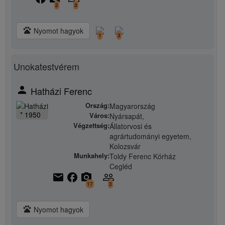
2
3
pets
Nyomot hagyok
1
3
Unokatestvérem
person
Hatházi Ferenc
Ország:
Magyarország
* 1950
Város:
Nyársapát,
Végzettség:
Állatorvosi és
agrártudományi egyetem,
Kolozsvár
Munkahely:
Toldy Ferenc Kórház
Cegléd
email
facebook
camera_alt
people_outline
17
3
pets
Nyomot hagyok