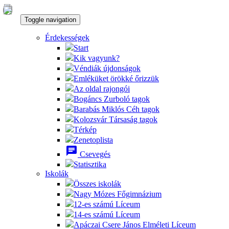
Toggle navigation
Érdekességek
Start
Kik vagyunk?
Véndiák újdonságok
Emléküket örökké őrizzük
Az oldal rajongói
Bogáncs Zurboló tagok
Barabás Miklós Céh tagok
Kolozsvár Társaság tagok
Térkép
Zenetoplista
chat
Csevegés
Statisztika
Iskolák
Összes iskolák
Nagy Mózes Főgimnázium
12-es számú Líceum
14-es számú Líceum
Apáczai Csere János Elméleti Líceum