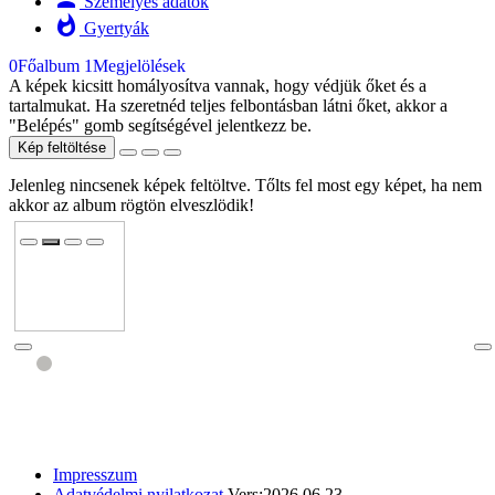
Személyes adatok
whatshot
Gyertyák
0
Főalbum
1
Megjelölések
A képek kicsitt homályosítva vannak, hogy védjük őket és a
tartalmukat. Ha szeretnéd teljes felbontásban látni őket, akkor a
"Belépés" gomb segítségével jelentkezz be.
Kép feltöltése
Jelenleg nincsenek képek feltöltve. Tőlts fel most egy képet, ha nem
akkor az album rögtön elveszlödik!
Impresszum
Adatvédelmi nyilatkozat
Vers:2026.06.23