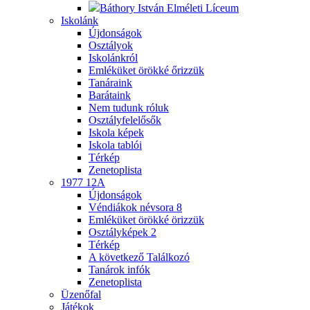
Báthory István Elméleti Líceum
Iskolánk
Újdonságok
Osztályok
Iskolánkról
Emléküket örökké őrizzük
Tanáraink
Barátaink
Nem tudunk róluk
Osztályfelelősők
Iskola képek
Iskola tablói
Térkép
Zenetoplista
1977 12A
Újdonságok
Véndiákok névsora
8
Emléküket örökké örizzük
Osztályképek
2
Térkép
A következő Találkozó
Tanárok infók
Zenetoplista
Üzenőfal
Játékok