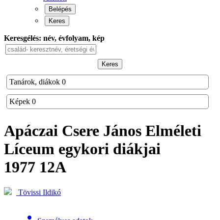
Belépés
Keres
Keresgélés: név, évfolyam, kép
Keres
Tanárok, diákok
0
Képek
0
Apáczai Csere János Elméleti
Líceum
egykori diákjai
1977 12A
Tövissi Ildikó
person