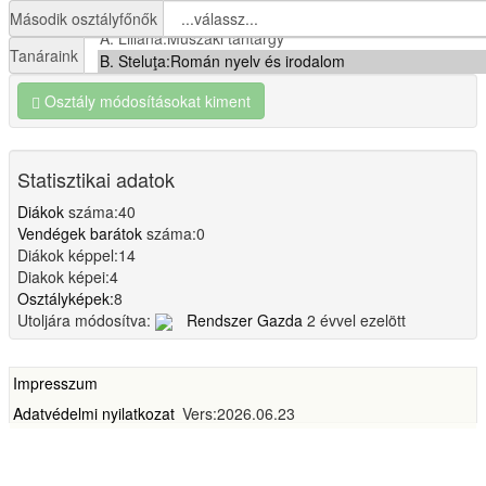
Második osztályfőnők
Tanáraink
Osztály módosításokat kiment
Statisztikai adatok
Diákok
száma:40
Vendégek barátok
száma:0
Diákok képpel:14
Diakok képei:4
Osztályképek:
8
Utoljára módosítva:
Rendszer Gazda
2 évvel ezelött
Impresszum
Adatvédelmi nyilatkozat
Vers:2026.06.23