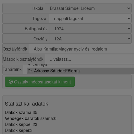
Iskola
Tagozat
Ballagási év
Osztály
Osztályfőnők
Második osztályfőnők
Tanáraink
Osztály módosításokat kiment
Statisztikai adatok
Diákok
száma:35
Vendégek barátok
száma:0
Diákok képpel:23
Diakok képei:3