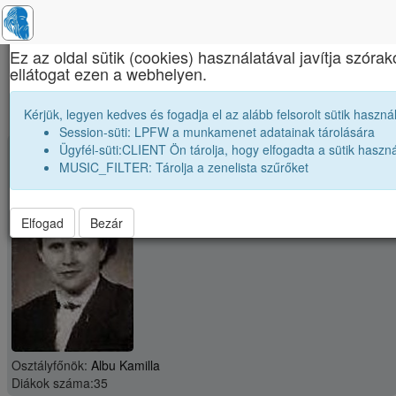
×
Ez az oldal sütik (cookies) használatával javítja szór
ellátogat ezen a webhelyen.
Brassai Sámuel Líceum
1974 12A osztály módosítása
Kérjük, legyen kedves és fogadja el az alább felsorolt sütik használ
Session-süti: LPFW a munkamenet adatainak tárolására
Ügyfél-süti:CLIENT Ön tárolja, hogy elfogadta a sütik haszná
group
Osztály: 1974 12A
MUSIC_FILTER: Tárolja a zenelista szűrőket
Elfogad
Bezár
Osztályfőnök:
Albu Kamilla
Diákok száma:35