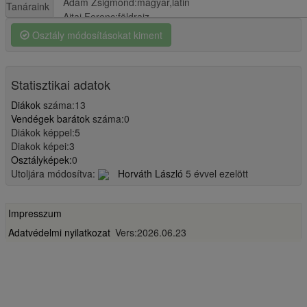
Tanáraink
Osztály módosításokat kiment
Statisztikai adatok
Diákok
száma:13
Vendégek barátok
száma:0
Diákok képpel:5
Diakok képei:3
Osztályképek:
0
Utoljára módosítva:
Horváth László
5 évvel ezelött
Impresszum
Adatvédelmi nyilatkozat
Vers:2026.06.23