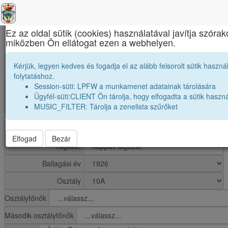
×
Ez az oldal sütik (cookies) használatával javítja szórak
miközben Ön ellátogat ezen a webhelyen.
Református Kollégium
1926 10A osztály módosítása
Kérjük, legyen kedves és fogadja el az alább felsorolt sütik használ
folytatáshoz.
Session-süti: LPFW a munkamenet adatainak tárolására
group
Osztály: 1926 10A
Ügyfél-süti:CLIENT Ön tárolja, hogy elfogadta a sütik haszná
MUSIC_FILTER: Tárolja a zenelista szűrőket
Diákok száma:13
Iskola
Elfogad
Bezár
Tagozat
Ballagási év
Osztály
Osztályfőnők
Második osztályfőnők