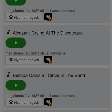
play_arrow
megjelenési év: 1987 stilus: Lassú tánczene
pets
Nyomot hagyok
2
music_note
Alcazar : Crying At The Discoteque
play_arrow
megjelenési év: 2001 stilus: Tánczene
pets
Nyomot hagyok
1
music_note
Belinda Carlisle : Circle In The Sand
play_arrow
megjelenési év: 1987 stilus: Lassú tánczene
pets
Nyomot hagyok
2