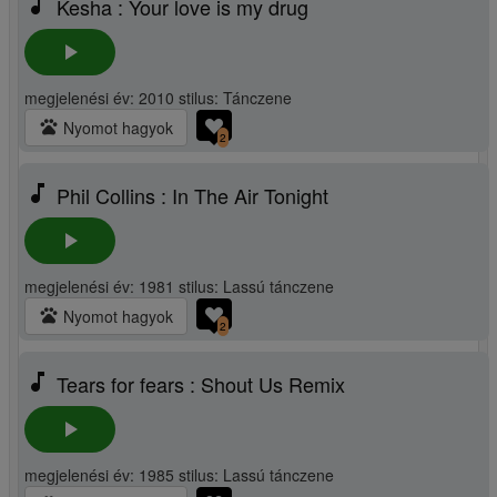
music_note
Kesha : Your love is my drug
play_arrow
megjelenési év: 2010 stilus: Tánczene
pets
Nyomot hagyok
2
music_note
Phil Collins : In The Air Tonight
play_arrow
megjelenési év: 1981 stilus: Lassú tánczene
pets
Nyomot hagyok
2
music_note
Tears for fears : Shout Us Remix
play_arrow
megjelenési év: 1985 stilus: Lassú tánczene