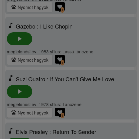
pets
Nyomot hagyok
1
music_note
Gazebo : I Like Chopin
play_arrow
megjelenési év: 1983 stilus: Lassú tánczene
pets
Nyomot hagyok
1
music_note
Suzi Quatro : If You Can't Give Me Love
play_arrow
megjelenési év: 1978 stilus: Tánczene
pets
Nyomot hagyok
1
music_note
Elvis Presley : Return To Sender