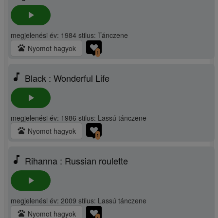
play_arrow
megjelenési év: 1984 stilus: Tánczene
pets
Nyomot hagyok
1
music_note
Black : Wonderful Life
play_arrow
megjelenési év: 1986 stilus: Lassú tánczene
pets
Nyomot hagyok
1
music_note
Rihanna : Russian roulette
play_arrow
megjelenési év: 2009 stilus: Lassú tánczene
pets
Nyomot hagyok
1