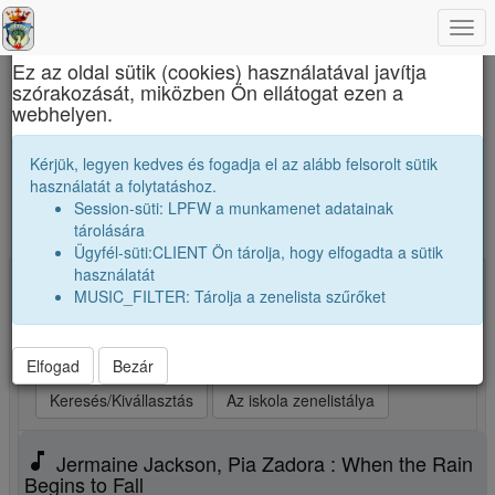
Togg
×
navi
Ez az oldal sütik (cookies) használatával javítja
szórakozását, miközben Ön ellátogat ezen a
Református Kollégium
webhelyen.
Zene toplista. Ezt hallgatják szívesen az
Kérjük, legyen kedves és fogadja el az alább felsorolt sütik
iskolánk véndiákjai.
használatát a folytatáshoz.
Session-süti: LPFW a munkamenet adatainak
Új zene, vagy kedvenceim kiválasztása
tárolására
Ügyfél-süti:CLIENT Ön tárolja, hogy elfogadta a sütik
használatát
Kiválasztva: 25 Indítsd a lejátszót! (max 25)
MUSIC_FILTER: Tárolja a zenelista szűrőket
play_arrow
Legjobb szám elsőnek
play_arrow
Legjobb szám utoljára
play_arrow
Véletlenszerüen
Elfogad
Bezár
Keresés/Kivállasztás
Az iskola zenelistálya
music_note
Jermaine Jackson, Pia Zadora : When the Rain
Begins to Fall