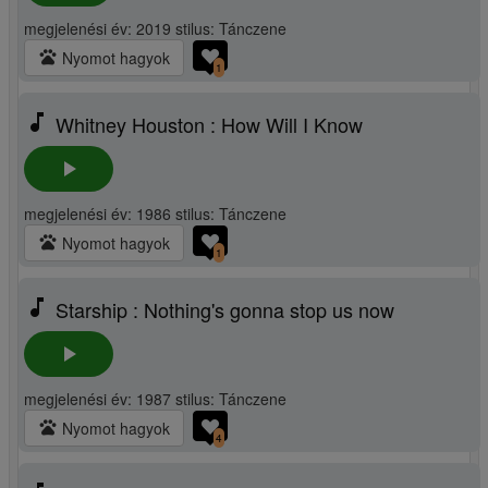
megjelenési év: 2019 stilus: Tánczene
pets
Nyomot hagyok
1
music_note
Whitney Houston : How Will I Know
play_arrow
megjelenési év: 1986 stilus: Tánczene
pets
Nyomot hagyok
1
music_note
Starship : Nothing's gonna stop us now
play_arrow
megjelenési év: 1987 stilus: Tánczene
pets
Nyomot hagyok
4