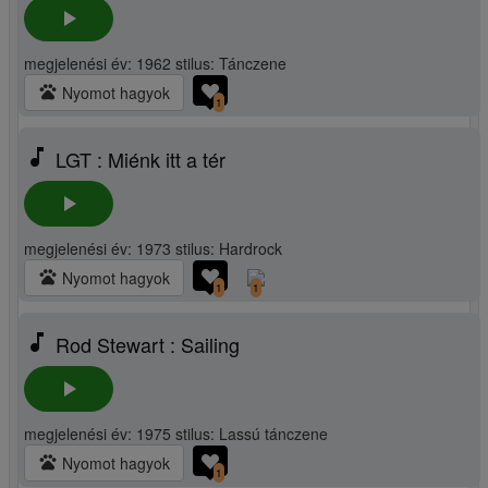
play_arrow
megjelenési év: 1962 stilus: Tánczene
pets
Nyomot hagyok
1
music_note
LGT : Miénk itt a tér
play_arrow
megjelenési év: 1973 stilus: Hardrock
pets
Nyomot hagyok
1
1
music_note
Rod Stewart : Sailing
play_arrow
megjelenési év: 1975 stilus: Lassú tánczene
pets
Nyomot hagyok
1