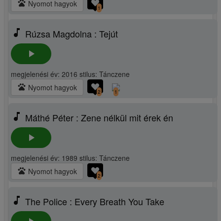
pets
Nyomot hagyok
1
music_note
Rúzsa Magdolna : Tejút
play_arrow
megjelenési év: 2016 stilus: Tánczene
pets
Nyomot hagyok
2
1
music_note
Máthé Péter : Zene nélkül mit érek én
play_arrow
megjelenési év: 1989 stilus: Tánczene
pets
Nyomot hagyok
2
music_note
The Police : Every Breath You Take