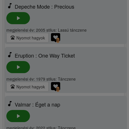
music_note
Depeche Mode : Precious
play_arrow
megjelenési év: 2005 stilus: Lassú tánczene
pets
Nyomot hagyok
3
music_note
Eruption : One Way Ticket
play_arrow
megjelenési év: 1979 stilus: Tánczene
pets
Nyomot hagyok
3
music_note
Valmar : Éget a nap
play_arrow
megjelenési év: 2022 stilus: Tánczene