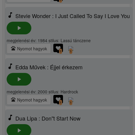
music_note
Stevie Wonder : I Just Called To Say I Love You
play_arrow
megjelenési év: 1984 stilus: Lassú tánczene
pets
Nyomot hagyok
1
1
music_note
Edda Művek : Éjjel érkezem
play_arrow
megjelenési év: 2000 stilus: Hardrock
pets
Nyomot hagyok
1
1
music_note
Dua Lipa : Don''t Start Now
play_arrow