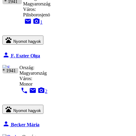
* 1941
Magyarország
Város:
Pilisborosjenö
email
camera_alt
1
pets
Nyomot hagyok
person
F. Eszter Olga
Ország:
* 1941
Magyarország
Város:
Monor
phone
email
camera_alt
2
pets
Nyomot hagyok
person
Becker Mária