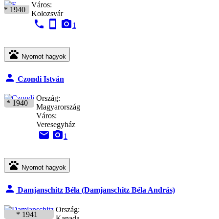
Város:
* 1940
Kolozsvár
phone
stay_current_portrait
camera_alt
1
pets
Nyomot hagyok
person
Czondi István
Ország:
* 1940
Magyarország
Város:
Veresegyház
email
camera_alt
1
pets
Nyomot hagyok
person
Damjanschitz Béla (Damjanschitz Béla András)
Ország:
* 1941
Kanada