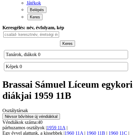
Játékok
Belépés
Keres
Keresgélés: név, évfolyam, kép
Keres
Tanárok, diákok
0
Képek
0
Brassai Sámuel Líceum
egykori
diákjai
1959 11B
Osztálytársak
Névsor bővítése új véndiákkal
Véndiákok száma:
40
párhuzamos
osztályok
|
1959 11A
|
Egy évvel alattunk, a
kissebbek |
1960 11A
|
1960 11B
|
1960 11C
|