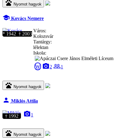
pets
Nyomot hagyok
school
Kovács Nemere
Város:
* 1942 † 2003
Kolozsvár
Tantárgy:
lélektan
Iskola:
camera_alt
people_outline
W
2
1
pets
Nyomot hagyok
person
Miklós Attila
camera_alt
1
† 1992
pets
Nyomot hagyok