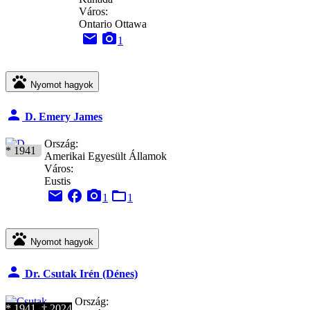
Város:
Ontario Ottawa
email
camera_alt
1
pets
Nyomot hagyok
person
D. Emery James
Ország:
* 1941
Amerikai Egyesült Államok
Város:
Eustis
email
facebook
camera_alt
folder_open
1
1
pets
Nyomot hagyok
person
Dr. Csutak Irén (Dénes)
Ország:
* 1941 † 2024