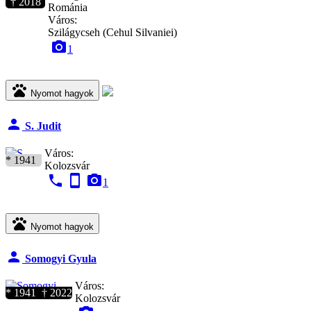
† 2018
Románia
Város:
Szilágycseh (Cehul Silvaniei)
camera_alt
1
pets
Nyomot hagyok
person
S. Judit
Város:
* 1941
Kolozsvár
phone
stay_current_portrait
camera_alt
1
pets
Nyomot hagyok
person
Somogyi Gyula
Város:
* 1941 † 2022
Kolozsvár