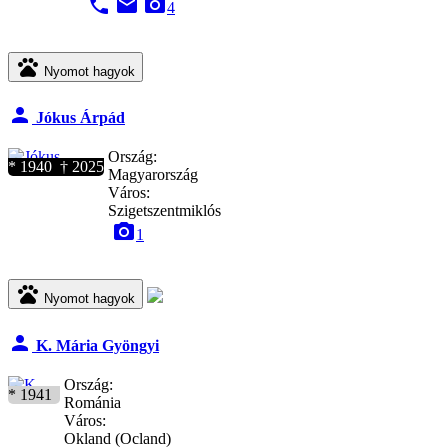
phone
email
camera_alt
4
pets
Nyomot hagyok
person
Jókus Árpád
Ország:
* 1940 † 2025
Magyarország
Város:
Szigetszentmiklós
camera_alt
1
pets
Nyomot hagyok
person
K. Mária Gyöngyi
Ország:
* 1941
Románia
Város:
Okland (Ocland)