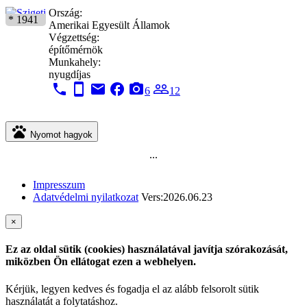
Ország:
* 1941
Amerikai Egyesült Államok
Végzettség:
építőmérnök
Munkahely:
nyugdíjas
phone
stay_current_portrait
email
facebook
camera_alt
people_outline
6
12
pets
Nyomot hagyok
...
Impresszum
Adatvédelmi nyilatkozat
Vers:2026.06.23
×
Ez az oldal sütik (cookies) használatával javítja szórakozását,
miközben Ön ellátogat ezen a webhelyen.
Kérjük, legyen kedves és fogadja el az alább felsorolt sütik
használatát a folytatáshoz.