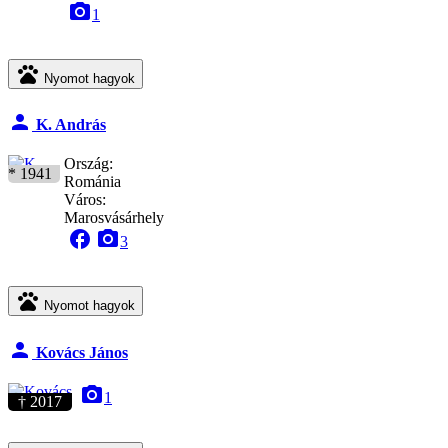
camera_alt
1
pets
Nyomot hagyok
person
K. András
Ország:
* 1941
Románia
Város:
Marosvásárhely
facebook
camera_alt
3
pets
Nyomot hagyok
person
Kovács János
camera_alt
1
† 2017