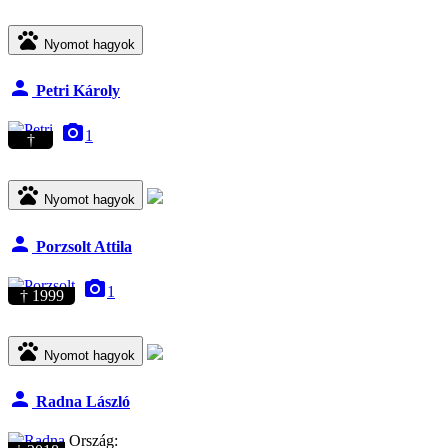
pets
Nyomot hagyok
person
Petri Károly
camera_alt
1
†
pets
Nyomot hagyok
person
Porzsolt Attila
camera_alt
1
† 1999
pets
Nyomot hagyok
person
Radna László
Ország: