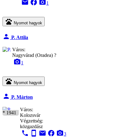
email
facebook
camera_alt
1
pets
Nyomot hagyok
person
P. Attila
Város:
Nagyvárad (Oradea) ?
camera_alt
1
pets
Nyomot hagyok
person
P. Márton
Város:
* 1941
Kolozsvár
Végzettség:
közgazdász
phone
stay_current_portrait
email
facebook
camera_alt
3