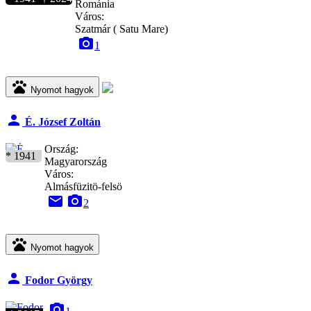
Románia
Város:
Szatmár ( Satu Mare)
camera_alt
1
pets
Nyomot hagyok
person
É. József Zoltán
Ország:
* 1941
Magyarország
Város:
Almásfüzitö-felsö
email
camera_alt
2
pets
Nyomot hagyok
person
Fodor György
camera_alt