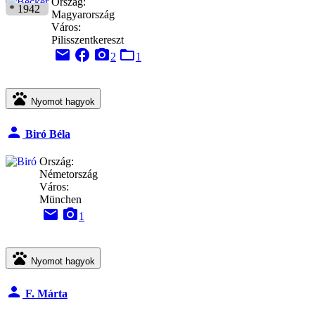
Ország:
* 1942
Magyarország
Város:
Pilisszentkereszt
email
facebook
camera_alt
folder_open
2
1
pets
Nyomot hagyok
person
Biró Béla
Ország:
Németország
Város:
München
email
camera_alt
1
pets
Nyomot hagyok
person
F. Márta