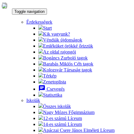
Toggle navigation
Érdekességek
Start
Kik vagyunk?
Véndiák újdonságok
Emléküket örökké őrizzük
Az oldal rajongói
Bogáncs Zurboló tagok
Barabás Miklós Céh tagok
Kolozsvár Társaság tagok
Térkép
Zenetoplista
chat
Csevegés
Statisztika
Iskolák
Összes iskolák
Nagy Mózes Főgimnázium
12-es számú Líceum
14-es számú Líceum
Apáczai Csere János Elméleti Líceum