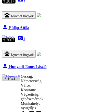
1
† 2017
pets
Nyomot hagyok
person
Fülöp Attila
camera_alt
1
† 2007
pets
Nyomot hagyok
person
Hunyadi János László
Ország:
* 1941
Németország
Város:
Konstanz
Végzettség:
gépészmérnök
Munkahely:
nyugdíjas