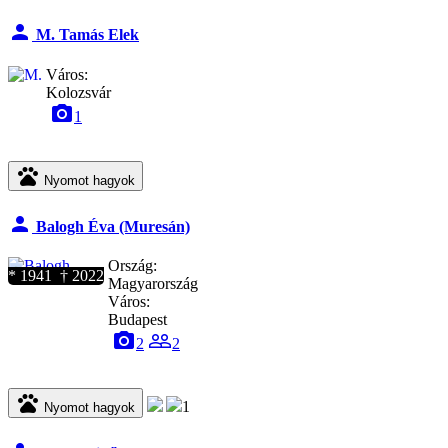
person
M. Tamás Elek
Város:
Kolozsvár
camera_alt
1
pets
Nyomot hagyok
person
Balogh Éva (Muresán)
Ország:
* 1941 † 2022
Magyarország
Város:
Budapest
camera_alt
people_outline
2
2
pets
1
Nyomot hagyok