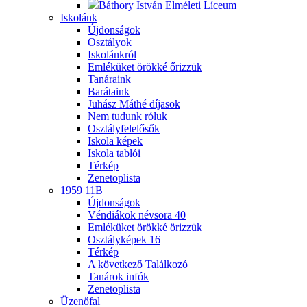
Báthory István Elméleti Líceum
Iskolánk
Újdonságok
Osztályok
Iskolánkról
Emléküket örökké őrizzük
Tanáraink
Barátaink
Juhász Máthé díjasok
Nem tudunk róluk
Osztályfelelősők
Iskola képek
Iskola tablói
Térkép
Zenetoplista
1959 11B
Újdonságok
Véndiákok névsora
40
Emléküket örökké örizzük
Osztályképek
16
Térkép
A következő Találkozó
Tanárok infók
Zenetoplista
Üzenőfal