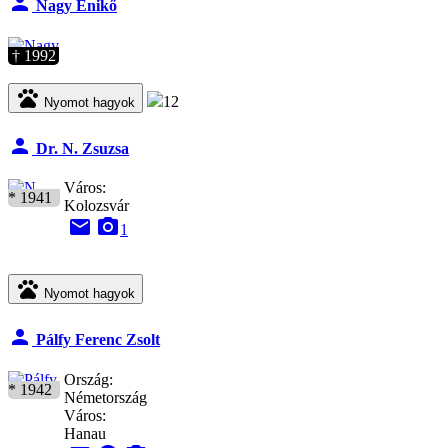
person
Nagy Enikő
† 1992
pets
12
Nyomot hagyok
person
Dr. N. Zsuzsa
Város:
* 1941
Kolozsvár
email
camera_alt
1
pets
Nyomot hagyok
person
Pálfy Ferenc Zsolt
Ország:
* 1942
Németország
Város:
Hanau