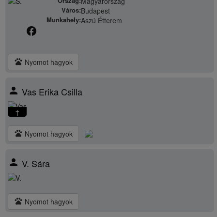
Ország:
Magyarország
Város:
Budapest
Munkahely:
Aszú Étterem
facebook
pets
Nyomot hagyok
person
Vas Erika Csilla
†
pets
Nyomot hagyok
person
V. Sára
pets
Nyomot hagyok