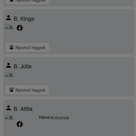
person
B. Kinga
facebook
pets
Nyomot hagyok
person
B. Júlia
pets
Nyomot hagyok
person
B. Attila
Város:
Kolozsvár
facebook