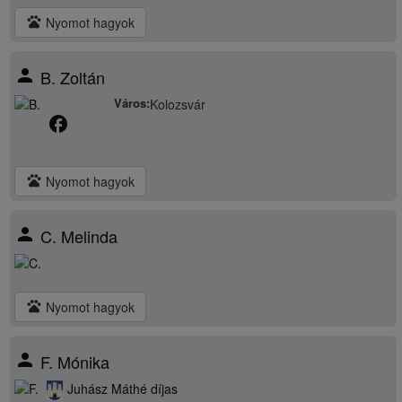
pets
Nyomot hagyok
person
B. Zoltán
Város:
Kolozsvár
facebook
pets
Nyomot hagyok
person
C. Melinda
pets
Nyomot hagyok
person
F. Mónika
Juhász Máthé díjas