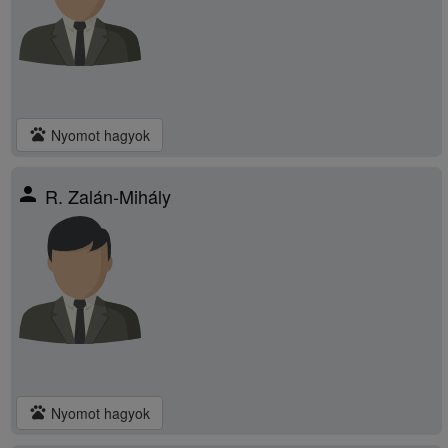
pets
Nyomot hagyok
person
R. Zalán-Mihály
pets
Nyomot hagyok