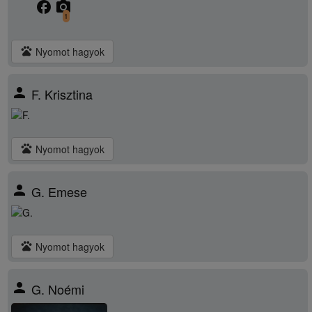
facebook
camera_alt
1
pets
Nyomot hagyok
person
F. Krisztina
pets
Nyomot hagyok
person
G. Emese
pets
Nyomot hagyok
person
G. Noémi