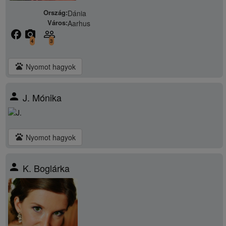
Ország:
Dánia
Város:
Aarhus
facebook
camera_alt
people_outline
4
3
pets
Nyomot hagyok
person
J. Mónika
pets
Nyomot hagyok
person
K. Boglárka