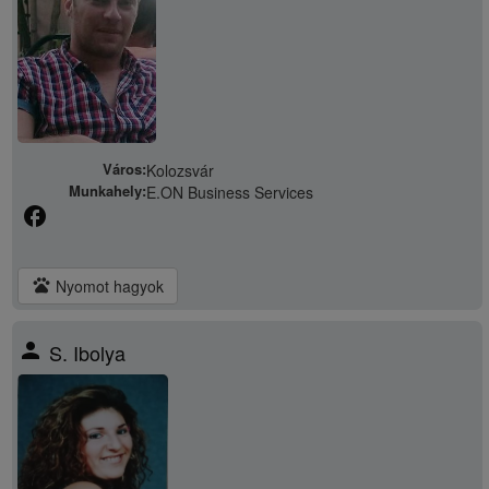
Város:
Kolozsvár
Munkahely:
E.ON Business Services
facebook
pets
Nyomot hagyok
person
S. Ibolya