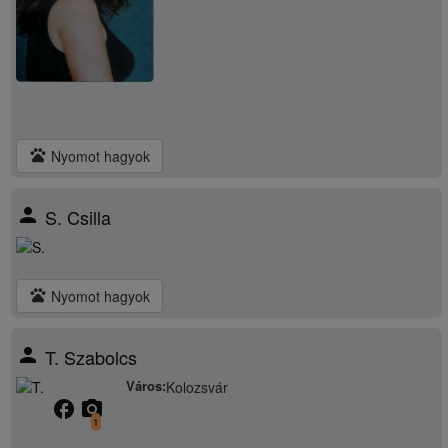
pets
Nyomot hagyok
person
S. Csilla
pets
Nyomot hagyok
person
T. Szabolcs
Város:
Kolozsvár
facebook
camera_alt
1