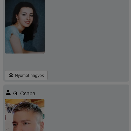
pets
Nyomot hagyok
person
G. Csaba