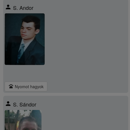
person
S. Andor
pets
Nyomot hagyok
person
S. Sándor