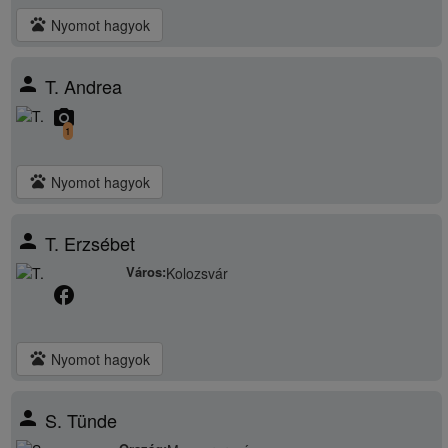
pets
Nyomot hagyok
person
T. Andrea
camera_alt
1
pets
Nyomot hagyok
person
T. Erzsébet
Város:
Kolozsvár
facebook
pets
Nyomot hagyok
person
S. Tünde