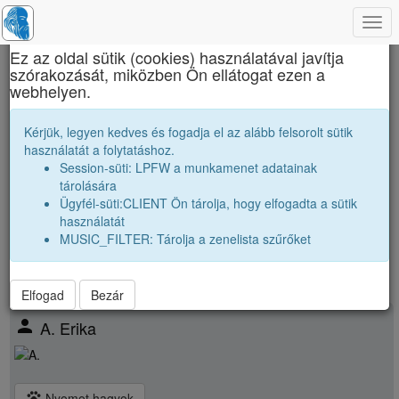
Togg
×
navi
Ez az oldal sütik (cookies) használatával javítja
szórakozását, miközben Ön ellátogat ezen a
Brassai Sámuel Líceum
webhelyen.
Osztálytársak
Kérjük, legyen kedves és fogadja el az alább felsorolt sütik
használatát a folytatáshoz.
Névsor bővítése új véndiákkal
Session-süti: LPFW a munkamenet adatainak
Véndiákok száma:
29
tárolására
nagyobbak |
2001 12A
|
2001 12C
|
2001 12D
|
Ügyfél-süti:CLIENT Ön tárolja, hogy elfogadta a sütik
párhuzamos
|
2002 12A
|
2002 12B
|
2002 12D
|
használatát
kissebbek |
2003 12A
|
2003 12B
|
2003 12C
|
2003 12D
|
MUSIC_FILTER: Tárolja a zenelista szűrőket
Elfogad
Bezár
person
A. Erika
pets
Nyomot hagyok