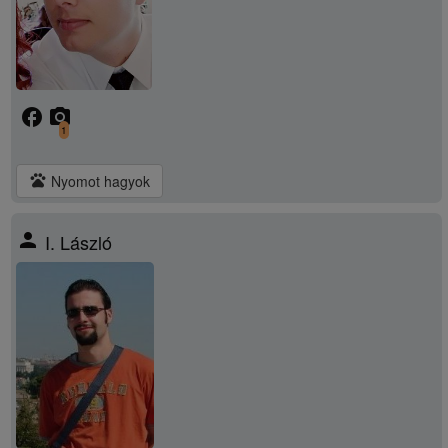
facebook
camera_alt
1
pets
Nyomot hagyok
person
I. László