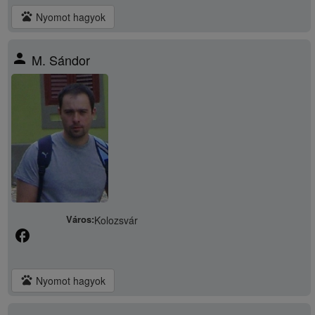
pets
Nyomot hagyok
person
M. Sándor
Város:
Kolozsvár
facebook
pets
Nyomot hagyok