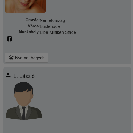
Ország:
Németország
Város:
Buxtehude
Munkahely:
Elbe Kliniken Stade
facebook
pets
Nyomot hagyok
person
L. László