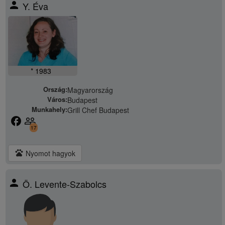
person
Y. Éva
* 1983
Ország:
Magyarország
Város:
Budapest
Munkahely:
Grill Chef Budapest
facebook
people_outline
17
pets
Nyomot hagyok
person
Ö. Levente-Szabolcs