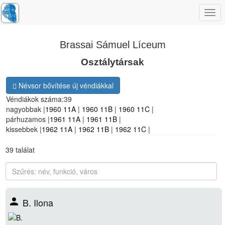
Togg
navi
Brassai Sámuel Líceum
Osztálytársak
Névsor bővítése új véndiákkal
Véndiákok száma:
39
nagyobbak |
1960 11A
|
1960 11B
|
1960 11C
|
párhuzamos
|
1961 11A
|
1961 11B
|
kissebbek |
1962 11A
|
1962 11B
|
1962 11C
|
39
találat
person
B. Ilona