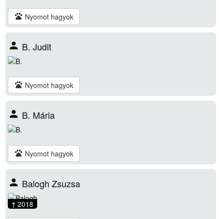
pets
Nyomot hagyok
person
B. Judit
pets
Nyomot hagyok
person
B. Mária
pets
Nyomot hagyok
person
Balogh Zsuzsa
† 2018