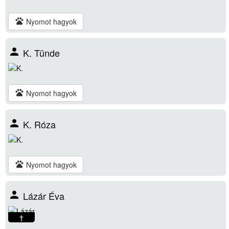
pets
Nyomot hagyok
person
K. Tünde
pets
Nyomot hagyok
person
K. Róza
pets
Nyomot hagyok
person
Lázár Éva
†