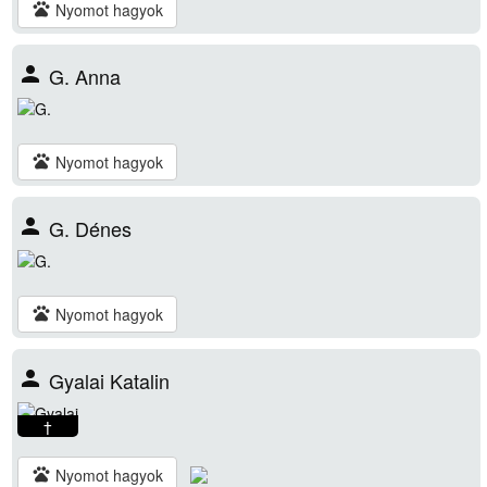
pets
Nyomot hagyok
person
G. Anna
pets
Nyomot hagyok
person
G. Dénes
pets
Nyomot hagyok
person
Gyalai Katalin
†
pets
Nyomot hagyok