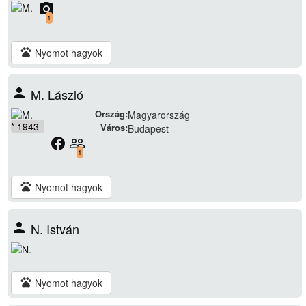
camera_alt
1
pets
Nyomot hagyok
person
M. László
Ország:
Magyarország
* 1943
Város:
Budapest
facebook
people_outline
1
pets
Nyomot hagyok
person
N. István
pets
Nyomot hagyok