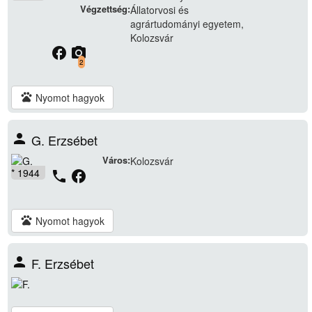
Végzettség:
Állatorvosi és
agrártudományi egyetem,
Kolozsvár
facebook
camera_alt
2
pets
Nyomot hagyok
person
G. Erzsébet
Város:
Kolozsvár
* 1944
phone
facebook
pets
Nyomot hagyok
person
F. Erzsébet