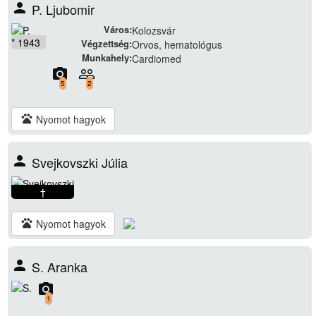
person
P. Ljubomir
Város:
Kolozsvár
* 1943
Végzettség:
Orvos, hematológus
Munkahely:
Cardiomed
camera_alt
people_outline
5
2
pets
Nyomot hagyok
person
Svejkovszki Júlia
†
pets
Nyomot hagyok
person
S. Aranka
camera_alt
1