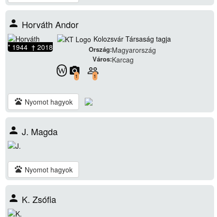
person
Horváth Andor
Kolozsvár Társaság tagja
* 1944 † 2018
Ország:
Magyarország
Város:
Karcag
camera_alt
people_outline
W
1
1
pets
Nyomot hagyok
person
J. Magda
pets
Nyomot hagyok
person
K. Zsófia