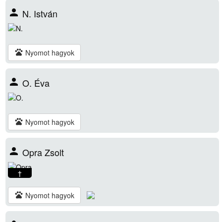
person
N. István
pets
Nyomot hagyok
person
O. Éva
pets
Nyomot hagyok
person
Opra Zsolt
†
pets
Nyomot hagyok