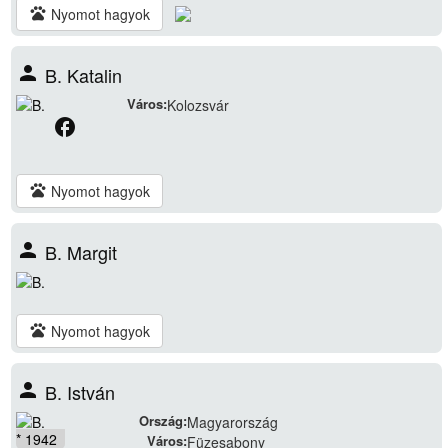
pets
Nyomot hagyok
person
B. Katalin
Város:
Kolozsvár
facebook
pets
Nyomot hagyok
person
B. Margit
pets
Nyomot hagyok
person
B. István
Ország:
Magyarország
* 1942
Város:
Füzesabony