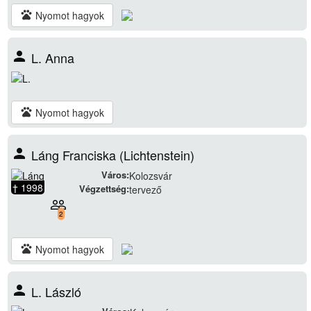
pets
Nyomot hagyok
person
L. Anna
pets
Nyomot hagyok
person
Láng Franciska (Lichtenstein)
Város:
Kolozsvár
† 1998
Végzettség:
tervező
people_outline
2
pets
Nyomot hagyok
person
L. László