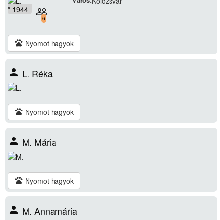
Város:
Kolozsvár
* 1944
people_outline
6
pets
Nyomot hagyok
person
L. Réka
pets
Nyomot hagyok
person
M. Mária
pets
Nyomot hagyok
person
M. Annamária