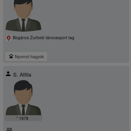
Bogáncs Zurboló tánccsoport tag
pets
Nyomot hagyok
person
S. Attila
* 1978
people_outline