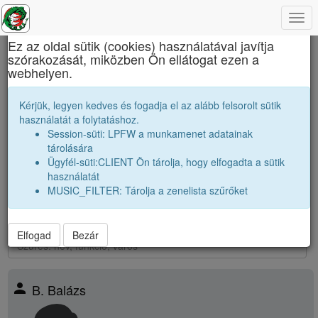
Togg
×
navi
Ez az oldal sütik (cookies) használatával javítja
szórakozását, miközben Ön ellátogat ezen a
Báthory István Elméleti Líceum
webhelyen.
Osztálytársak
Kérjük, legyen kedves és fogadja el az alább felsorolt sütik
használatát a folytatáshoz.
Névsor bővítése új véndiákkal
Session-süti: LPFW a munkamenet adatainak
Véndiákok száma:
2
tárolására
nagyobbak |
1996 12A
|
1996 12B
|
1996 12C
|
1996 12D
|
1996
Ügyfél-süti:CLIENT Ön tárolja, hogy elfogadta a sütik
12E
|
használatát
párhuzamos
|
1997 12A
|
1997 12B
|
1997 12D
|
1997 12K
|
MUSIC_FILTER: Tárolja a zenelista szűrőket
kissebbek |
1998 12A
|
1998 12B
|
1998 12C
|
1998 12D
|
1998
12K
|
Elfogad
Bezár
person
B. Balázs