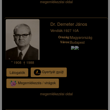
megemlékezési oldal
Dr. Demeter János
Véndiák:
1927 10A
Ország:
Magyarország
Város:
Budapest
* 1908 † 1988
Gyertyát gyújt
Látogatók
Megemlékezés / virágok
megemlékezési oldal