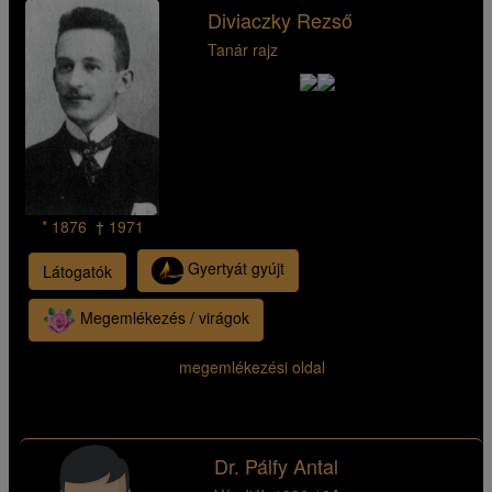
Diviaczky Rezső
Tanár rajz
* 1876 † 1971
Gyertyát gyújt
Látogatók
Megemlékezés / virágok
megemlékezési oldal
Dr. Pálfy Antal