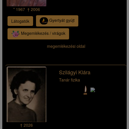
* 1967 † 2006
Gyertyát gyújt
Látogatók
Megemlékezés / virágok
megemlékezési oldal
Szilágyi Klára
Tanár fizika
† 2026