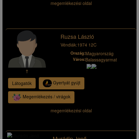
megemlékezési oldal
Ruzsa László
Véndiák:
1974 12C
Ország:
Magyarország
Város:
Balassagyarmat
†
Gyertyát gyújt
Látogatók
Megemlékezés / virágok
megemlékezési oldal
Murádin Jenő