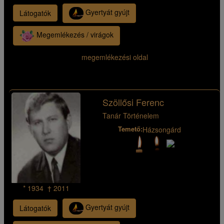
Gyertyát gyújt
Látogatók
Megemlékezés / virágok
megemlékezési oldal
Szöllősi Ferenc
Tanár Történelem
Temető:
Házsongárd
* 1934 † 2011
Gyertyát gyújt
Látogatók