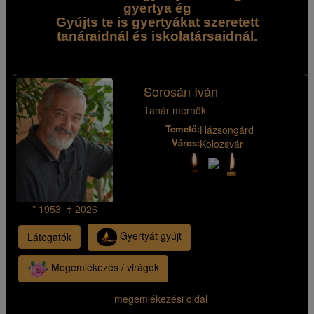
gyertya ég
Gyújts te is gyertyákat szeretett
tanáraidnál és iskolatársaidnál.
Sorosán Iván
Tanár mérnök
Temető:
Házsongárd
Város:
Kolozsvár
* 1953 † 2026
Gyertyát gyújt
Látogatók
Megemlékezés / virágok
megemlékezési oldal