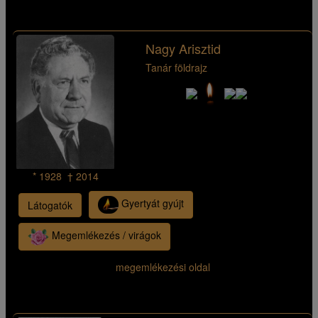
Nagy Arisztid
Tanár földrajz
* 1928 † 2014
Gyertyát gyújt
Látogatók
Megemlékezés / virágok
megemlékezési oldal