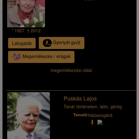
* 1927 † 2012
Gyertyát gyújt
Látogatók
Megemlékezés / virágok
megemlékezési oldal
Puskás Lajos
Tanár történelem, latin, görög
Temető:
Házsongárd