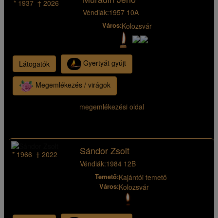
* 1937 † 2026
Véndiák:
1957 10A
Város:
Kolozsvár
Gyertyát gyújt
Látogatók
Megemlékezés / virágok
megemlékezési oldal
Sándor Zsolt
* 1966 † 2022
Véndiák:
1984 12B
Temető:
Kajántói temető
Város:
Kolozsvár