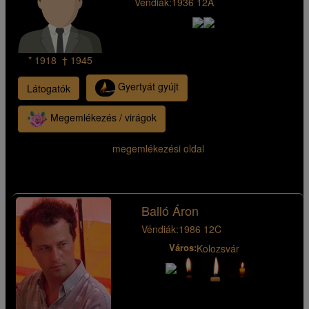
Véndiák:
1936 12A
* 1918 † 1945
Gyertyát gyújt
Látogatók
Megemlékezés / virágok
megemlékezési oldal
Balló Áron
Véndiák:
1986 12C
Város:
Kolozsvár