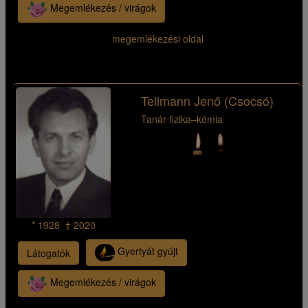
Megemlékezés / virágok
megemlékezési oldal
Tellmann Jenő (Csocsó)
Tanár fizika–kémia
* 1928 † 2020
Gyertyát gyújt
Látogatók
Megemlékezés / virágok