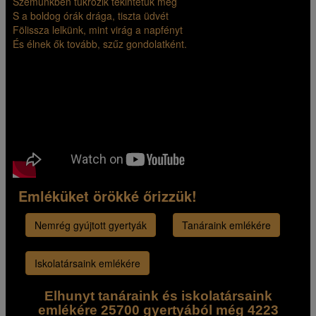
Szemünkben tükrözik tekintetük még
S a boldog órák drága, tiszta üdvét
Fölissza lelkünk, mint virág a napfényt
És élnek ők tovább, szűz gondolatként.
Emléküket örökké őrizzük!
Nemrég gyújtott gyertyák
Tanáraink emlékére
Iskolatársaink emlékére
Elhunyt tanáraink és iskolatársaink
emlékére 25700 gyertyából még 4223