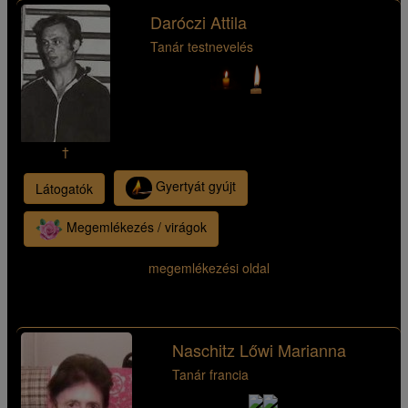
Daróczi Attila
Tanár testnevelés
†
Gyertyát gyújt
Látogatók
Megemlékezés / virágok
megemlékezési oldal
Naschitz Lőwi Marianna
Tanár francia