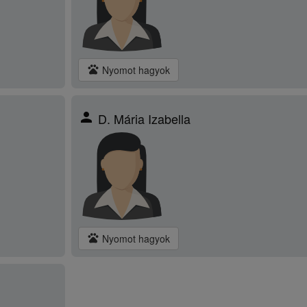
pets
Nyomot hagyok
person
D. Mária Izabella
pets
Nyomot hagyok