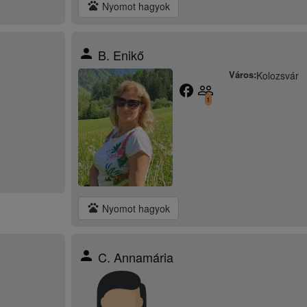
pets
Nyomot hagyok
person
B. Enikő
Város:
Kolozsvár
facebook
people_outline
1
pets
Nyomot hagyok
person
C. Annamária