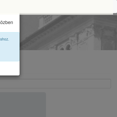
iközben
12C
áshoz.