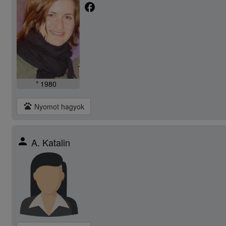
facebook
* 1980
pets
Nyomot hagyok
person
A. Katalin