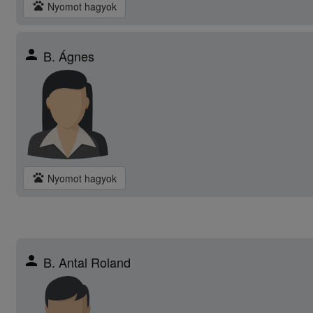
pets
Nyomot hagyok
person
B. Ágnes
pets
Nyomot hagyok
person
B. Antal Roland