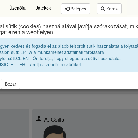
Üzenőfal
Játékok
Belépés
Keres
al sütik (cookies) használatával javítja szórakozását, m
thory István Elméleti Líceum
egykori diákjai
1998 
ogat ezen a webhelyen.
egyen kedves és fogadja el az alább felsorolt sütik használatát a folytat
Osztálytársak
ssion-süti: LPFW a munkamenet adatainak tárolására
fél-süti:CLIENT Ön tárolja, hogy elfogadta a sütik használatát
SIC_FILTER: Tárolja a zenelista szűrőket
obbak |
1997 12A
|
1997 12B
|
1997 12C
|
1997 12D
|
1997 12K
|
98 12A
|
1998 12B
|
1998 12D
|
1998 12K
|
bbek |
1999 12A
|
1999 12B
|
1999 12C
|
1999 12D
|
1999 12K
|
Bezár
person
A. Csilla