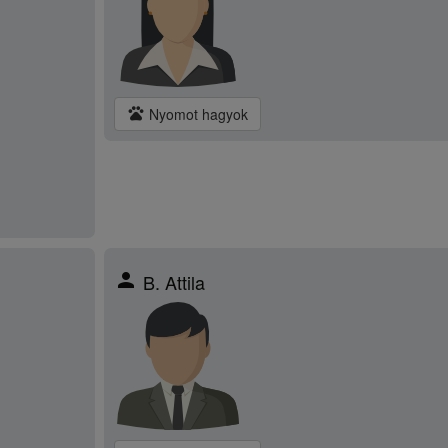
pets
Nyomot hagyok
person
B. Attila