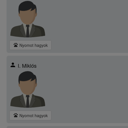
pets
Nyomot hagyok
person
I. Miklós
pets
Nyomot hagyok