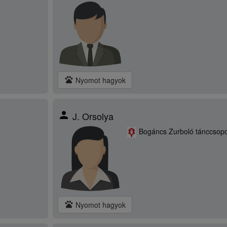
pets
Nyomot hagyok
person
J. Orsolya
Bogáncs Zurboló tánccsopo
pets
Nyomot hagyok