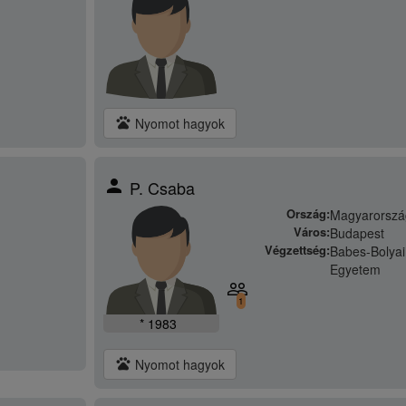
pets
Nyomot hagyok
person
P. Csaba
Ország:
Magyarorszá
Város:
Budapest
Végzettség:
Babes-Bolya
Egyetem
people_outline
1
* 1983
pets
Nyomot hagyok