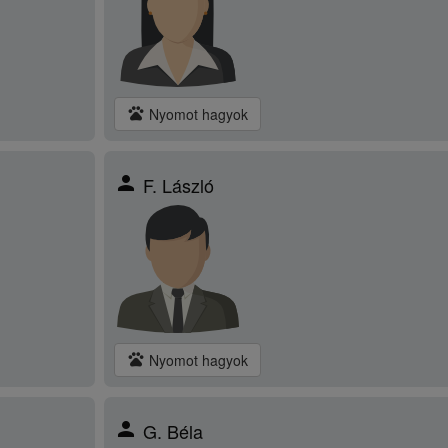
pets
Nyomot hagyok
person
F. László
pets
Nyomot hagyok
person
G. Béla