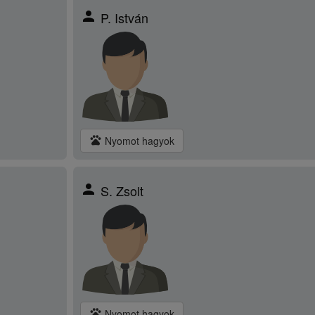
person
P. István
pets
Nyomot hagyok
person
S. Zsolt
pets
Nyomot hagyok