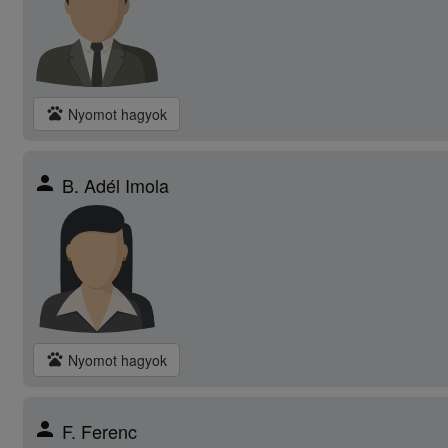
pets
Nyomot hagyok
person
B. Adél Imola
pets
Nyomot hagyok
person
F. Ferenc