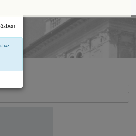
iközben
12A
áshoz.