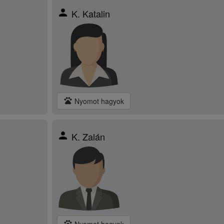
person
K. Katalin
pets
Nyomot hagyok
person
K. Zalán
pets