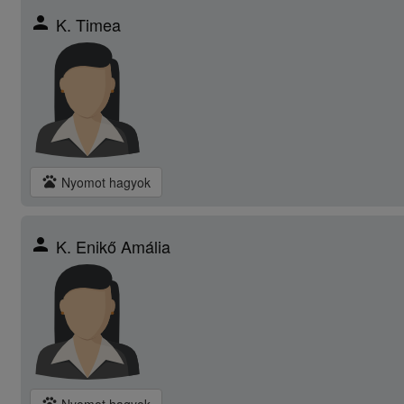
person
K. Timea
pets
Nyomot hagyok
person
K. Enikő Amália
pets