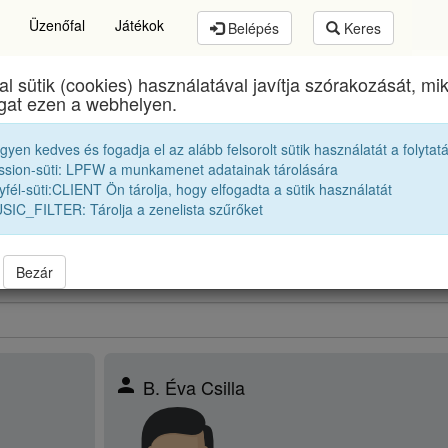
Üzenőfal
Játékok
Belépés
Keres
al sütik (cookies) használatával javítja szórakozását, m
thory István Elméleti Líceum
egykori diákjai
2003 
ogat ezen a webhelyen.
egyen kedves és fogadja el az alább felsorolt sütik használatát a folytat
Osztálytársak
ssion-süti: LPFW a munkamenet adatainak tárolására
fél-süti:CLIENT Ön tárolja, hogy elfogadta a sütik használatát
SIC_FILTER: Tárolja a zenelista szűrőket
obbak |
2002 12A
|
2002 12B
|
2002 12C
|
2002 12D
|
2002 12K
|
03 12B
|
2003 12C
|
2003 12D
|
2003 12K
|
bbek |
2004 12A
|
2004 12B
|
2004 12C
|
2004 12D
|
2004 12K
|
Bezár
person
B. Éva Csilla