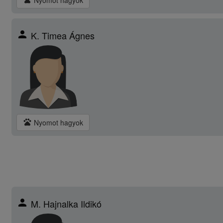
Nyomot hagyok
person
K. Timea Ágnes
pets
Nyomot hagyok
person
M. Hajnalka Ildikó