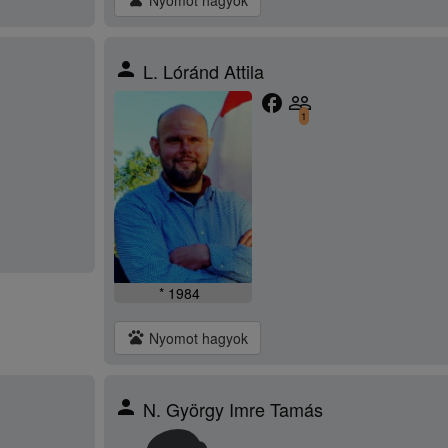
Nyomot hagyok
person
L. Lóránd Attila
facebook
people_outline
1
* 1984
pets
Nyomot hagyok
person
N. György Imre Tamás