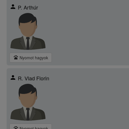
person
P. Arthúr
pets
Nyomot hagyok
person
R. Vlad Florin
pets
Nyomot hagyok