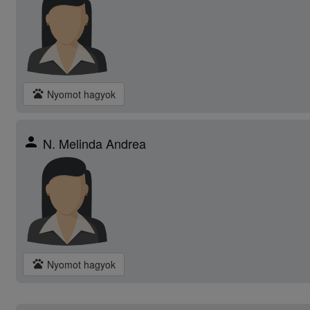
pets
Nyomot hagyok
person
N. Melinda Andrea
pets
Nyomot hagyok