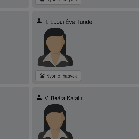
person
T. Lupui Éva Tünde
pets
Nyomot hagyok
person
V. Beáta Katalin