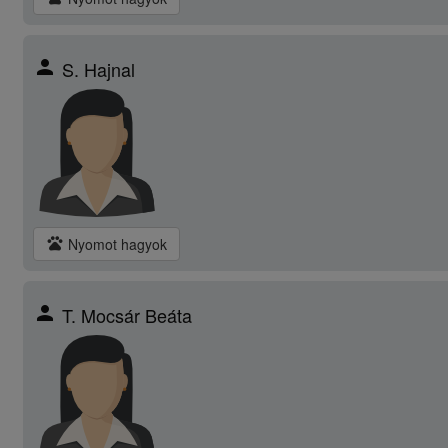
person
S. Hajnal
pets
Nyomot hagyok
person
T. Mocsár Beáta