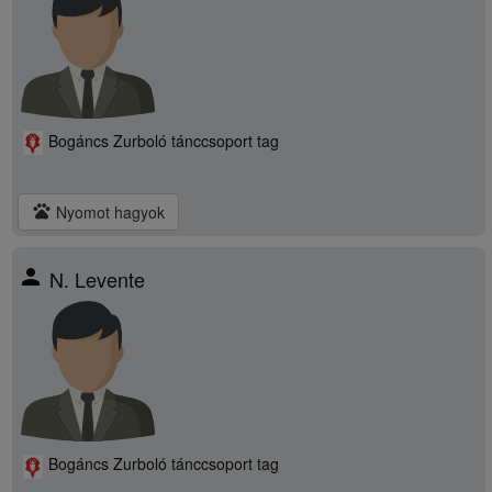
Bogáncs Zurboló tánccsoport tag
pets
Nyomot hagyok
person
N. Levente
Bogáncs Zurboló tánccsoport tag