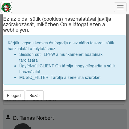
Togg
×
navi
Ez az oldal sütik (cookies) használatával javítja
szórakozását, miközben Ön ellátogat ezen a
Báthory István Elméleti Líceum
webhelyen.
Osztálytársak
Kérjük, legyen kedves és fogadja el az alább felsorolt sütik
használatát a folytatáshoz.
Névsor bővítése új véndiákkal
Session-süti: LPFW a munkamenet adatainak
Véndiákok száma:
2
tárolására
nagyobbak |
2004 12A
|
2004 12B
|
2004 12C
|
2004 12D
|
2004
Ügyfél-süti:CLIENT Ön tárolja, hogy elfogadta a sütik
12K
|
használatát
párhuzamos
|
2005 12A
|
2005 12B
|
2005 12C
|
2005 12D
|
MUSIC_FILTER: Tárolja a zenelista szűrőket
kissebbek |
2006 12A
|
2006 12B
|
2006 12C
|
2006 12D
|
2006
12K
|
Elfogad
Bezár
person
D. Tamás Norbert