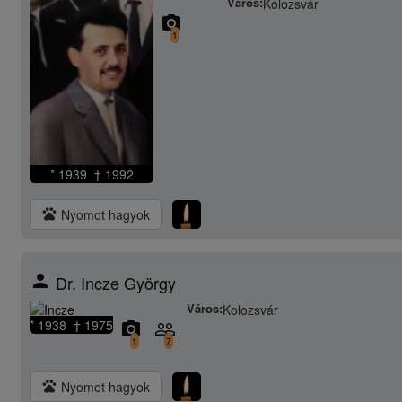
Város:
Kolozsvár
camera_alt
1
* 1939 † 1992
pets
Nyomot hagyok
person
Dr. Incze György
Város:
Kolozsvár
* 1938 † 1975
camera_alt
people_outline
1
7
pets
Nyomot hagyok