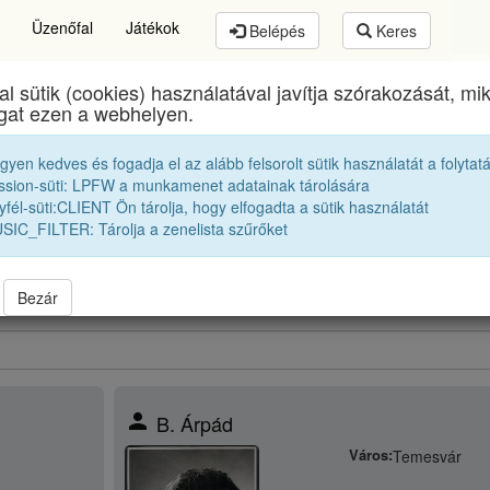
Üzenőfal
Játékok
Belépés
Keres
al sütik (cookies) használatával javítja szórakozását, m
Brassai Sámuel Líceum
egykori diákjai
1956 10A
ogat ezen a webhelyen.
egyen kedves és fogadja el az alább felsorolt sütik használatát a folytat
Osztálytársak
ssion-süti: LPFW a munkamenet adatainak tárolására
fél-süti:CLIENT Ön tárolja, hogy elfogadta a sütik használatát
SIC_FILTER: Tárolja a zenelista szűrőket
obbak |
1955 10A
|
1955 10B
|
1955 10C
|
56 10B
|
bbek |
1957 10A
|
1957 10B
|
1957 10C
|
Bezár
person
B. Árpád
Város:
Temesvár