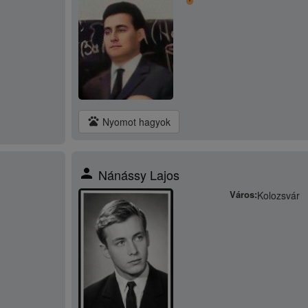
pets
Nyomot hagyok
person
Nánássy Lajos
Város:
Kolozsvár