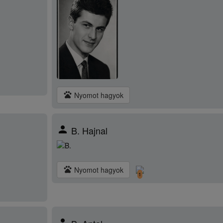
pets
Nyomot hagyok
person
B. Hajnal
pets
Nyomot hagyok
1
person