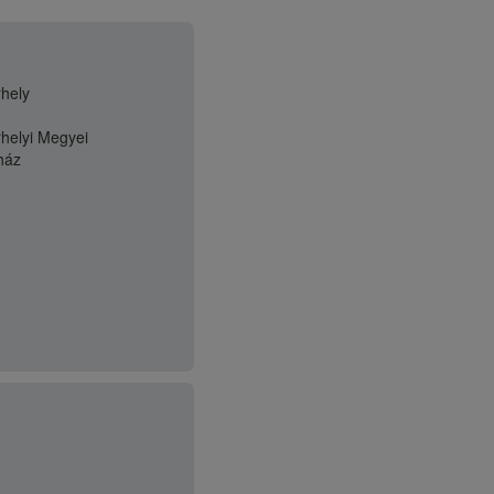
hely
helyi Megyei
rház