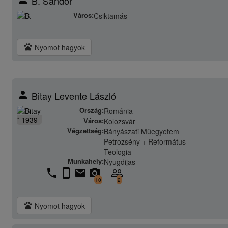
B. Sándor
Város:
Csiktamás
pets
Nyomot hagyok
person
Bitay Levente László
Ország:
Románia
* 1939
Város:
Kolozsvár
Végzettség:
Bányászati Műegyetem
Petrozsény + Református
Teologia
Munkahely:
Nyugdijas
phone
stay_current_portrait
email
camera_alt
people_outline
10
2
pets
Nyomot hagyok