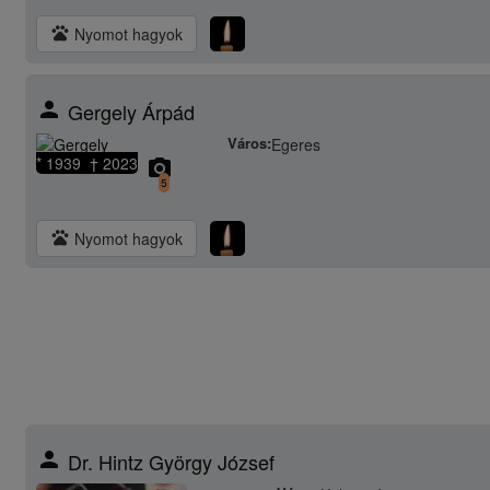
pets
Nyomot hagyok
person
Gergely Árpád
Város:
Egeres
* 1939 † 2023
camera_alt
5
pets
Nyomot hagyok
person
Dr. Hintz György József