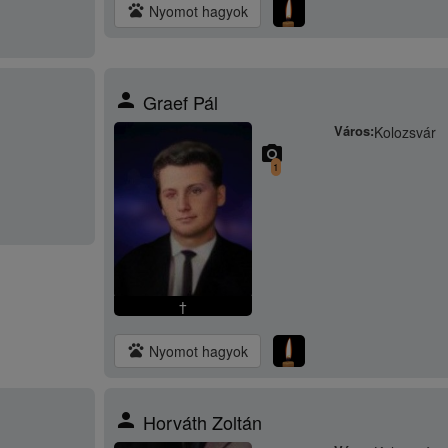
pets
Nyomot hagyok
person
Graef Pál
Város:
Kolozsvár
camera_alt
1
†
pets
Nyomot hagyok
person
Horváth Zoltán