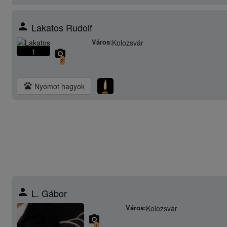
person
Lakatos Rudolf
Város:
Kolozsvár
†
camera_alt
2
pets
Nyomot hagyok
person
L. Gábor
Város:
Kolozsvár
camera_alt
1