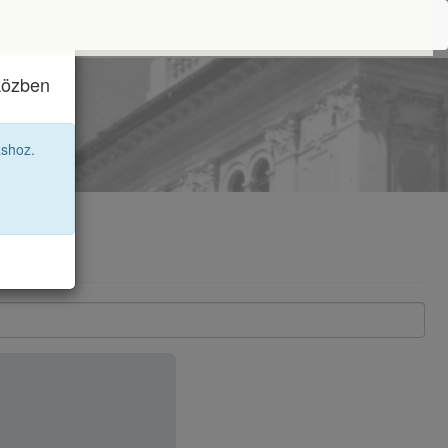
iközben
áshoz.