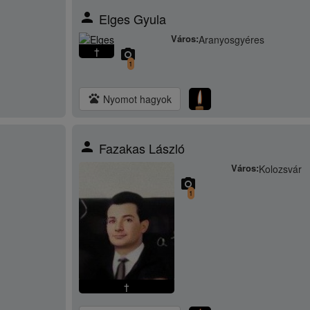
person
Elges Gyula
Város:
Aranyosgyéres
†
camera_alt
1
pets
Nyomot hagyok
person
Fazakas László
Város:
Kolozsvár
camera_alt
1
†