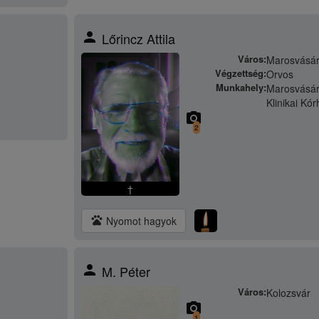
person
Lőrincz Attila
Város:
Marosvásár
Végzettség:
Orvos
Munkahely:
Marosvásár
Klinikai Kó
camera_alt
2
†
pets
Nyomot hagyok
person
M. Péter
Város:
Kolozsvár
camera_alt
1