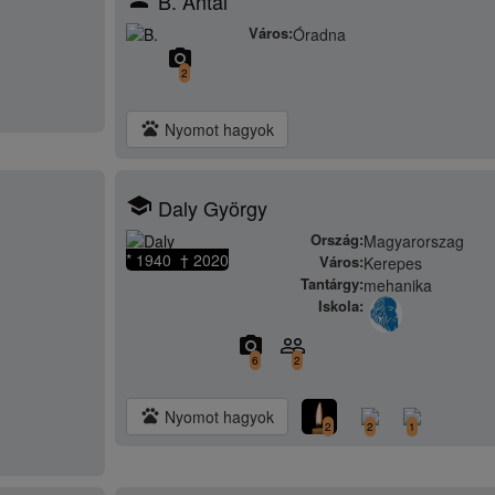
B. Antal
Város:
Óradna
camera_alt
2
pets
Nyomot hagyok
school
Daly György
Ország:
Magyarorszag
* 1940 † 2020
Város:
Kerepes
Tantárgy:
mehanika
Iskola:
camera_alt
people_outline
6
2
pets
Nyomot hagyok
2
2
1