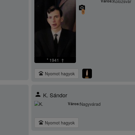
Város:
Kolozsvár
camera_alt
1
* 1941 †
pets
Nyomot hagyok
person
K. Sándor
Város:
Nagyvárad
pets
Nyomot hagyok