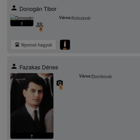
person
Donogán Tibor
Város:
Kolozsvár
†
people_outline
3
pets
Nyomot hagyok
person
Fazakas Dénes
Város:
Dombovár
camera_alt
1
†